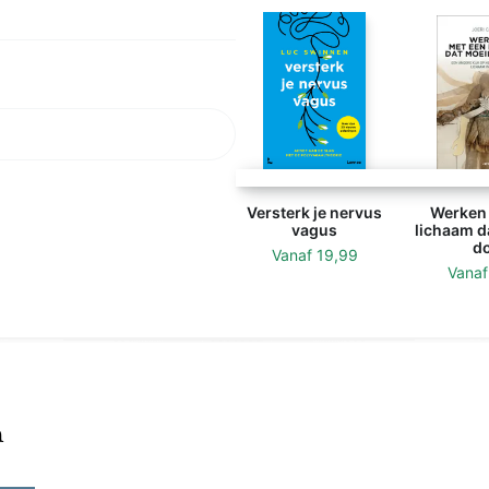
Versterk je nervus
Werken 
vagus
lichaam da
do
Vanaf
19,99
Vana
n