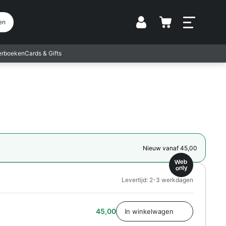
Vestiging
en
terboeken
Cards & Gifts
Nieuw vanaf 45,00
Web
only
Levertijd: 2-3 werkdagen
45,00