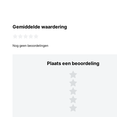
Gemiddelde waardering
Nog geen beoordelingen
Plaats een beoordeling
Plaats een beoordeling
5 sterren
4 sterren
3 sterren
2 sterren
1 ster