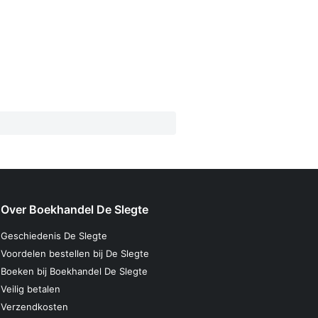
Over Boekhandel De Slegte
Geschiedenis De Slegte
Voordelen bestellen bij De Slegte
Boeken bij Boekhandel De Slegte
Veilig betalen
Verzendkosten