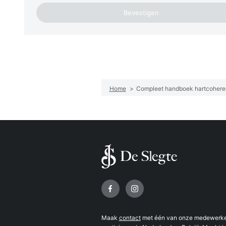
Home
>
Compleet handboek hartcohere
Volg ons op
Maak
contact
met één van onze medewerker