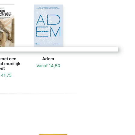
met een
Adem
t moeilijk
Vanaf
14,50
et
f
41,75