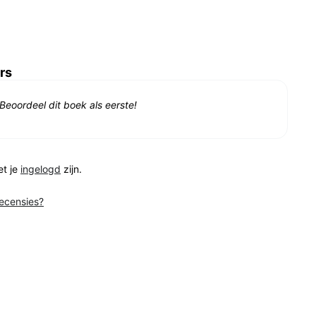
rs
Beoordeel dit boek als eerste!
et je
ingelogd
zijn.
recensies?