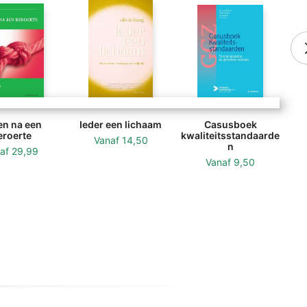
en na een
Ieder een lichaam
Casusboek
eroerte
kwaliteitsstandaarde
Vanaf
14,50
n
naf
29,99
Vanaf
9,50