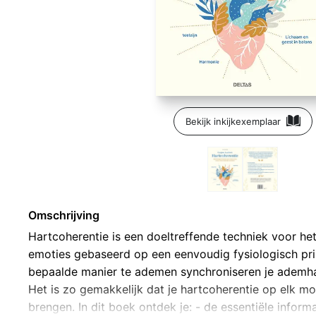
Bekijk inkijkexemplaar
Omschrijving
Hartcoherentie is een doeltreffende techniek voor he
emoties gebaseerd op een eenvoudig fysiologisch pri
bepaalde manier te ademen synchroniseren je ademhal
Het is zo gemakkelijk dat je hartcoherentie op elk mo
brengen. In dit boek ontdek je: - de essentiële inform