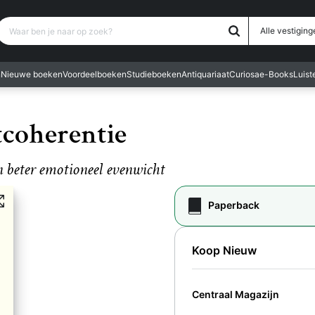
Waar ben je naar op zoek?
Alle vestiging
n
Nieuwe boeken
Voordeelboeken
Studieboeken
Antiquariaat
Curiosa
e-Books
Luis
coherentie
 beter emotioneel evenwicht
Paperback
Koop Nieuw
Centraal Magazijn