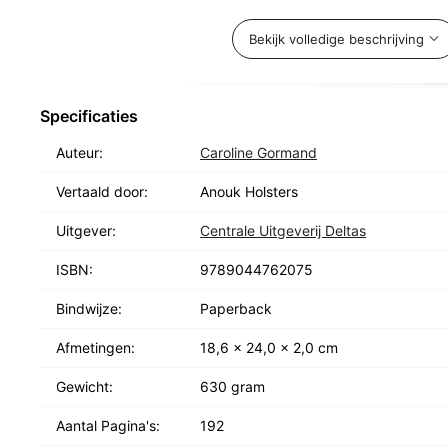
hartcoherentie werkt; - de talloze voordelen van hart
betere concentratie, een verminderde impact van stre
Bekijk volledige beschrijving
zelfvertrouwen, een betere nachtrust en nog veel meer
toepassingsmogelijkheden van deze methode, zowel in 
professioneel leven; - meer dan 25 oefeningen voor 
Specificaties
om dagelijks uit te voeren, alleen of samen met ande
Auteur:
Caroline Gormand
psychotherapeute, relatiecoach en sofrologe. Altijd 
multidisciplinaire aanpak te verrijken met nieuwe hul
Vertaald door:
Anouk Holsters
jaar lang opleidingen in verschillende benaderingen, z
Uitgever:
Centrale Uitgeverij Deltas
Programmeren (NLP), Ericksoniaanse hypnose en hart
ISBN:
9789044762075
Bindwijze:
Paperback
Afmetingen:
18,6 x 24,0 x 2,0 cm
Gewicht:
630 gram
Aantal Pagina's:
192