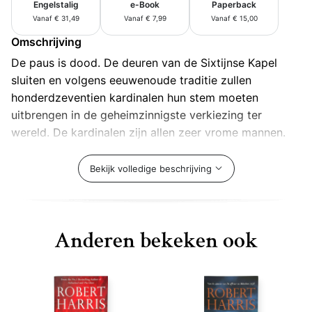
Engelstalig
e-Book
Paperback
Vanaf € 31,49
Vanaf € 7,99
Vanaf € 15,00
Omschrijving
De paus is dood. De deuren van de Sixtijnse Kapel
sluiten en volgens eeuwenoude traditie zullen
honderdzeventien kardinalen hun stem moeten
uitbrengen in de geheimzinnigste verkiezing ter
wereld. De kardinalen zijn allen zeer vrome mannen.
Maar ze zijn ook ambitieus en elkaars rivalen. In de
volgende tweeënzeventig uur zal een van hen de
Bekijk volledige beschrijving
machtigste spirituele leider op aarde worden. Al snel
wordt duidelijk dat een van de gedoodverfde
kanshebbers een groot geheim verbergt. Een geheim
Anderen bekeken ook
dat het voortbestaan van het Vaticaan op het spel kan
zetten.