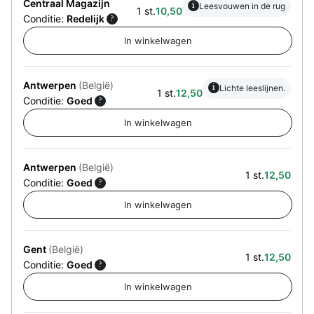
Centraal Magazijn
i
Leesvouwen in de rug
1 st.
10,50
Conditie:
Redelijk
?
Antwerpen
(België)
i
Lichte leeslijnen.
1 st.
12,50
Conditie:
Goed
?
Antwerpen
(België)
1 st.
12,50
Conditie:
Goed
?
Gent
(België)
1 st.
12,50
Conditie:
Goed
?