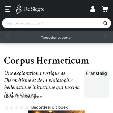
Waar ben je naar op zoek?
Tweedehands boeken
Corpus Hermeticum
Une exploration mystique de
Franstalig
l'hermétisme et de la philosophie
hellénistique initiatique qui fascina
la Renaissance
Hermès Trismégiste
Nog geen beoordelingen
Beoordeel dit boek