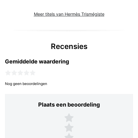
Meer titels van Hermès Trismégiste
Recensies
Gemiddelde waardering
Nog geen beoordelingen
Plaats een beoordeling
Plaats een beoordeling
5 sterren
4 sterren
3 sterren