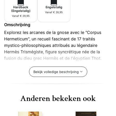
Hardback
Engelstalig
(Engelstalig)
Vanaf € 26,95
Vanaf € 29,95
Omschrijving
Explorez les arcanes de la gnose avec le "Corpus
Hermeticum", un recueil fascinant de 17 traités
mystico-philosophiques attribués au légendaire
Hermès Trismégiste, figure syncrétique née de la
fusion du dieu grec Hermès et de l'égyptien Thot.
Rédigés entre le Ier et le IIIe siècle de notre ère, ces
textes ésotériques vous dévoilent une sagesse
Bekijk volledige beschrijving
ancienne qui a profondément influencé la pensée
occidentale. Compilé par des érudits byzantins au
Moyen Âge, le "Corpus Hermeticum" expose une
Anderen bekeken ook
doctrine spirituelle complexe, mêlant théologie,
cosmologie, anthropologie et sotériologie. De la
genèse de l'univers à la quête de l'illumination