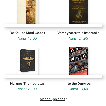
intérieure, ces écrits hermétiques vous invitent à un
voyage initiatique au c¿ur des mystères de l'existence.
Traduit en latin à la Renaissance par les humanistes
Marsile Ficin et Lodovico Lazzarelli, le "Corpus
Hermeticum" a suscité un engouement sans précédent
dans les milieux intellectuels et artistiques européens.
De Keulse Mani Codex
Vampyroteuthis Infernalis
Considéré comme l'expression d'une prisca theologia,
Vanaf
10,00
Vanaf
24,95
une théologie primordiale révélée par Dieu aux
hommes, il a nourri les spéculations des alchimistes,
des kabbalistes et des philosophes en quête de la
connaissance ultime. Oscillant entre christianisme et
paganisme, l'hermétisme a offert une voie médiane
pour concilier foi et raison, tradition et innovation. Son
influence s'est fait sentir dans des domaines aussi
variés que la littérature, l'art, la magie ou les sciences
Hermes Trismegistus
Into the Dungeon
occultes, de Giordano Bruno à Isaac Newton. Que
Vanaf
29,99
Vanaf
13,49
vous soyez passionné d'ésotérisme, féru de
Meer suggesties
philosophie hellénistique ou curieux d'histoire des