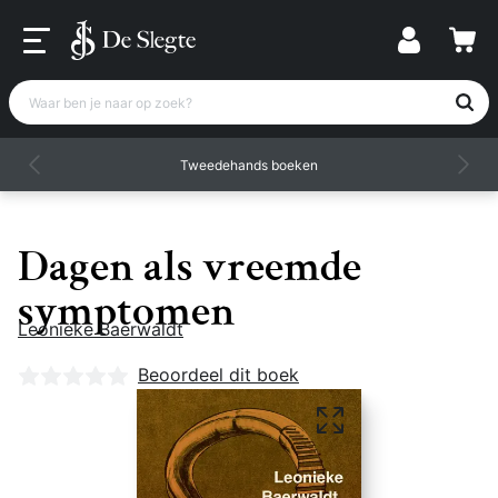
Waar ben je naar op zoek?
Tweedehands boeken
Dagen als vreemde
symptomen
Leonieke Baerwaldt
Nog geen beoordelingen
Beoordeel dit boek