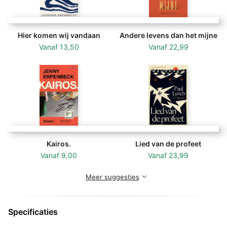
de verveling, een zoektocht naar de grenzen van het
moederschap, van hoop en radeloosheid, van leven en
dood.
Hier komen wij vandaan
Andere levens dan het mijne
Vanaf
13,50
Vanaf
22,99
Kairos.
Lied van de profeet
Vanaf
9,00
Vanaf
23,99
Meer suggesties
Specificaties