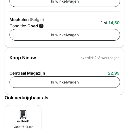
Mechelen
(België)
1 st.
14,50
Conditie:
Goed
?
Koop Nieuw
Levertijd: 2-3 werkdagen
Centraal Magazijn
22,99
Ook verkrijgbaar als
e-Book
Vanaf € 11,99