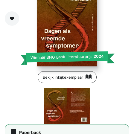
Zet op verlanglijst
2024
Winnaar BNG Bank Literatuurprijs
Bekijk inkijkexemplaar
Paperback