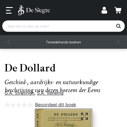
Waar ben je naar op zoek?
Tweedehands boeken
De Dollard
Geschied-, aardrijks- en natuurkundige
beschrijving van dezen boezem der Eems
G.A. Stratingh
,
S.A. Venema
Nog geen beoordelingen
Beoordeel dit boek