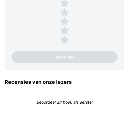
Plaats een beoordeling
5 sterren
4 sterren
3 sterren
2 sterren
1 ster
Recensies van onze lezers
Beoordeel dit boek als eerste!