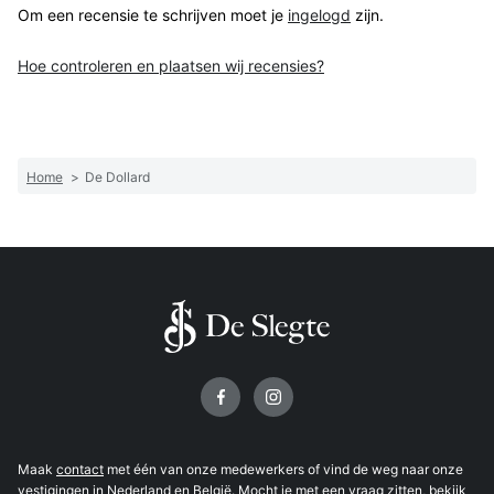
Om een recensie te schrijven moet je
ingelogd
zijn.
Hoe controleren en plaatsen wij recensies?
Home
>
De Dollard
Volg ons op
Maak
contact
met één van onze medewerkers of vind de weg naar onze
vestigingen
in Nederland en België. Mocht je met een vraag zitten, bekijk