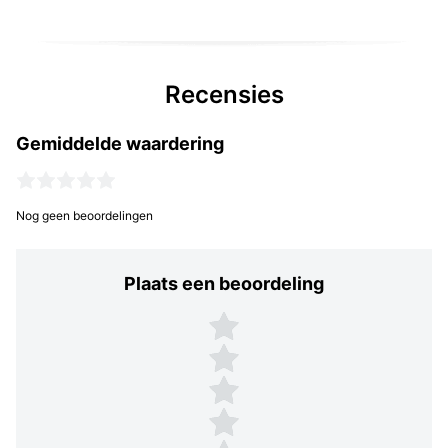
Recensies
Gemiddelde waardering
Nog geen beoordelingen
Plaats een beoordeling
Plaats een beoordeling
5 sterren
4 sterren
3 sterren
2 sterren