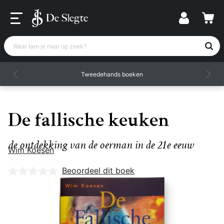
Waar ben je naar op zoek?
Tweedehands boeken
De fallische keuken
de ontdekking van de oerman in de 21e eeuw
Wim Koesen
Nog geen beoordelingen
Beoordeel dit boek