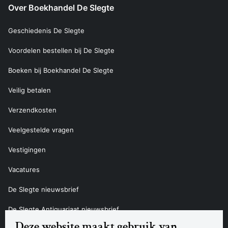
Over Boekhandel De Slegte
Geschiedenis De Slegte
Voordelen bestellen bij De Slegte
Boeken bij Boekhandel De Slegte
Veilig betalen
Verzendkosten
Veelgestelde vragen
Vestigingen
Vacatures
De Slegte nieuwsbrief
De Slegte Antiquariaat nieuwsbrief
Deze website maakt gebruik van