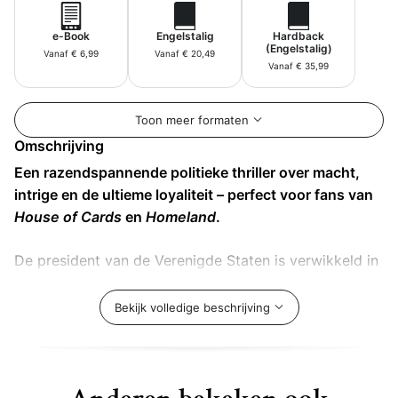
e-Book
Engelstalig
Hardback
(Engelstalig)
Vanaf € 6,99
Vanaf € 20,49
Vanaf € 35,99
Toon meer formaten
Omschrijving
Een razendspannende politieke thriller over macht,
intrige en de ultieme loyaliteit – perfect voor fans van
House of Cards
en
Homeland
.
De president van de Verenigde Staten is verwikkeld in
een turbulente campagne voor herverkiezing. Maar
terwijl zij vecht voor haar politieke toekomst, wordt
Bekijk volledige beschrijving
haar echtgenoot – voormalig American Football-ster
en First Gentleman – aangeklaagd voor moord.
Is hij een pion in een groter complot, of is de man van