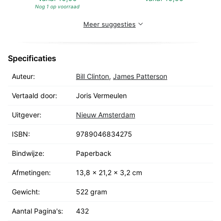
bestsellerauteurs van President vermist en De dochter
Nog 1 op voorraad
van de president.
Meer suggesties
Specificaties
Auteur:
Bill Clinton
,
James Patterson
Vertaald door:
Joris Vermeulen
Uitgever:
Nieuw Amsterdam
ISBN:
9789046834275
Bindwijze:
Paperback
Afmetingen:
13,8 x 21,2 x 3,2 cm
Gewicht:
522 gram
Aantal Pagina's:
432