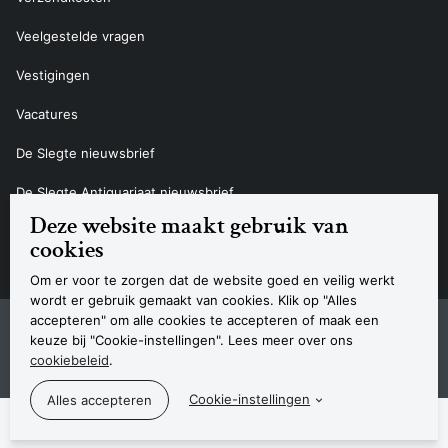
Veelgestelde vragen
Vestigingen
Vacatures
De Slegte nieuwsbrief
De Slegte Antiquariaat nieuwsbrief
Deze website maakt gebruik van
Contact
cookies
Om er voor te zorgen dat de website goed en veilig werkt
wordt er gebruik gemaakt van cookies. Klik op "Alles
accepteren" om alle cookies te accepteren of maak een
Sitemap
Privacyverklaring
Cookieverklaring
Algemene voorwaarden
Disclaimer
Contact
keuze bij "Cookie-instellingen". Lees meer over ons
Navigatie
cookiebeleid
.
© 2026 Boekhandel De Slegte
Cookie-instellingen
De Slegte ondersteunt de volgende b