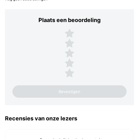
Plaats een beoordeling
Plaats een beoordeling
5 sterren
4 sterren
3 sterren
2 sterren
1 ster
Recensies van onze lezers