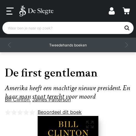
Waar ben je naar op zoek?
Tweedehands boeken
De first gentleman
Amerika heeft een machtige nieuwe president. En
haar man staat terecht voor moord
Bill Clinton
,
James Patterson
Nog geen beoordelingen
Beoordeel dit boek