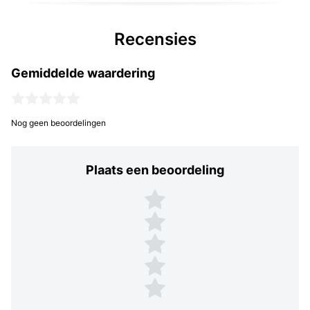
Recensies
Gemiddelde waardering
Nog geen beoordelingen
Plaats een beoordeling
Plaats een beoordeling
5 sterren
4 sterren
3 sterren
2 sterren
1 ster