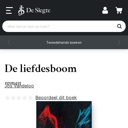
Waar ben je naar op zoek?
Tweedehands boeken
De liefdesboom
roman
Jos Vandeloo
Nog geen beoordelingen
Beoordeel dit boek