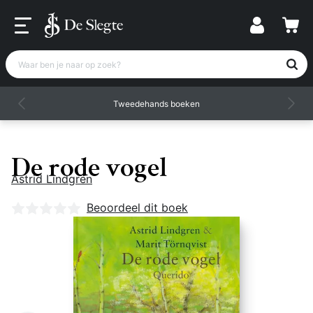
Waar ben je naar op zoek?
Tweedehands boeken
De rode vogel
Astrid Lindgren
Nog geen beoordelingen
Beoordeel dit boek