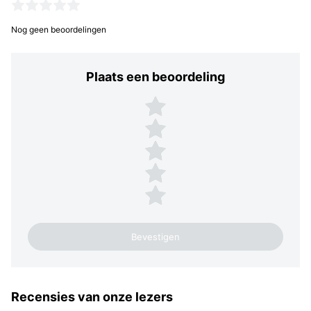
Nog geen beoordelingen
Plaats een beoordeling
Plaats een beoordeling
5 sterren
4 sterren
3 sterren
2 sterren
1 ster
Recensies van onze lezers