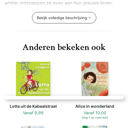
winter ontsnappen ze even aan hun grauwe leven,
want dan mogen ze naar school.
Maar op een dag, als het ijskoud is en Mattias en Anna
Bekijk volledige beschrijving
door de sneeuwhopen naar huis lopen, zien ze een
vogel. Een prachtige rode vogel. Ze volgen hem tot
diep in het bos, en alles wordt anders...
Anderen bekeken ook
Lotta uit de Kabaalstraat
Alice in wonderland
Vanaf
9,99
Vanaf
10,00
Nog 1 op voorraad