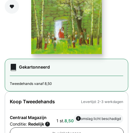
Zet op verlanglijst
Gekartonneerd
Tweedehands vanaf 8,50
Koop Tweedehands
Levertijd: 2-3 werkdagen
Centraal Magazijn
i
omslag licht beschadigd
1 st.
8,50
Conditie:
Redelijk
?