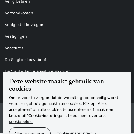
Veilig betalen
Verzendkosten
Veelgestelde vragen
Vestigingen
Vacatures
De Slegte nieuwsbrief
De Slegte Antiquariaat nieuwsbrief
Deze website maakt gebruik van
Contact
cookies
Om er voor te zorgen dat de website goed en veilig werkt
wordt er gebruik gemaakt van cookies. Klik op "Alles
accepteren" om alle cookies te accepteren of maak een
Sitemap
Privacyverklaring
Cookieverklaring
Algemene voorwaarden
Disclaimer
Contact
keuze bij "Cookie-instellingen". Lees meer over ons
Navigatie
cookiebeleid
.
© 2026 Boekhandel De Slegte
Cookie-instellingen