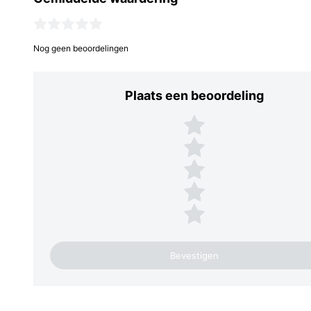
Nog geen beoordelingen
Plaats een beoordeling
Plaats een beoordeling
5 sterren
4 sterren
3 sterren
2 sterren
1 ster