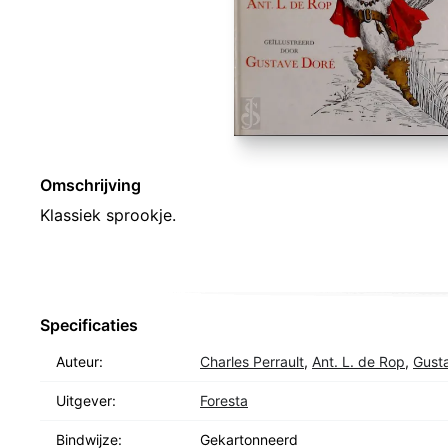
Omschrijving
Klassiek sprookje.
Specificaties
Auteur:
Charles Perrault
,
Ant. L. de Rop
,
Gust
Uitgever:
Foresta
Bindwijze:
Gekartonneerd