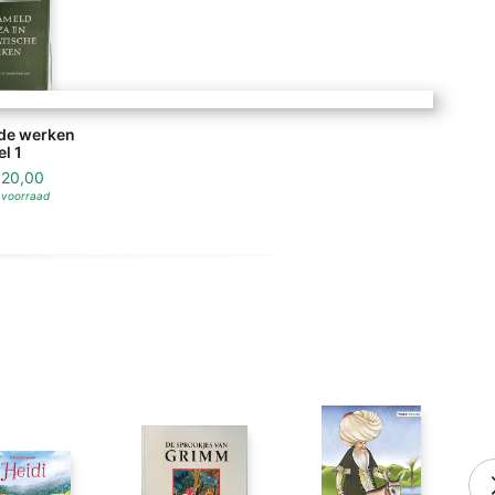
de werken
l 1
f
20,00
 voorraad