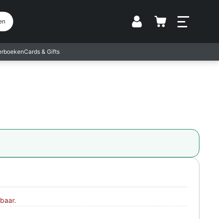
Vestiging
en
terboeken
Cards & Gifts
baar.