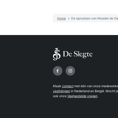
Home
>
De sprookjes van Moeder de G
Volg ons op
Maak
contact
met één van onze medewerker
vestigingen
in Nederland en België. Mocht je
ook onze
Veelgestelde vragen
.