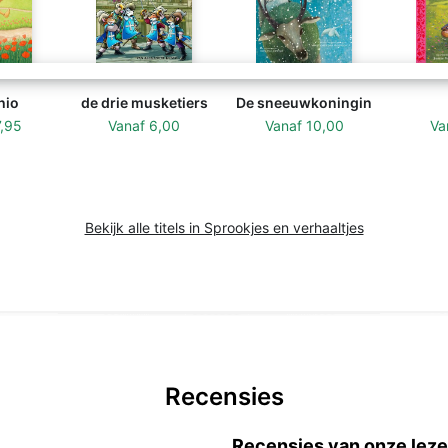
hio
de drie musketiers
De sneeuwkoningin
7,95
Vanaf
6,00
Vanaf
10,00
Va
Bekijk alle titels in Sprookjes en verhaaltjes
Recensies
Recensies van onze leze