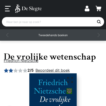
Waar ben je naar op zoek?
Tweedehands boeken
De vrolijke wetenschap
Friedrich Nietzsche
Gemiddelde beoordeling: 2 uit 5
2/5
Beoordeel dit boek