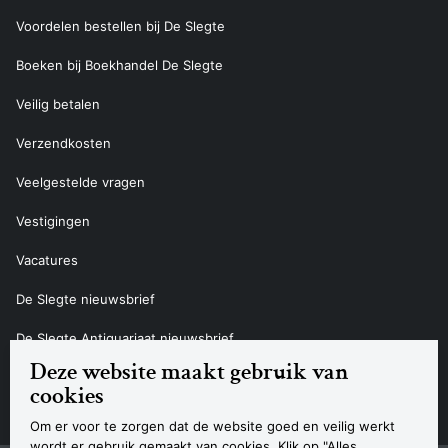
Voordelen bestellen bij De Slegte
Boeken bij Boekhandel De Slegte
Veilig betalen
Verzendkosten
Veelgestelde vragen
Vestigingen
Vacatures
De Slegte nieuwsbrief
De Slegte Antiquariaat nieuwsbrief
Deze website maakt gebruik van
Contact
cookies
Om er voor te zorgen dat de website goed en veilig werkt
wordt er gebruik gemaakt van cookies. Klik op "Alles