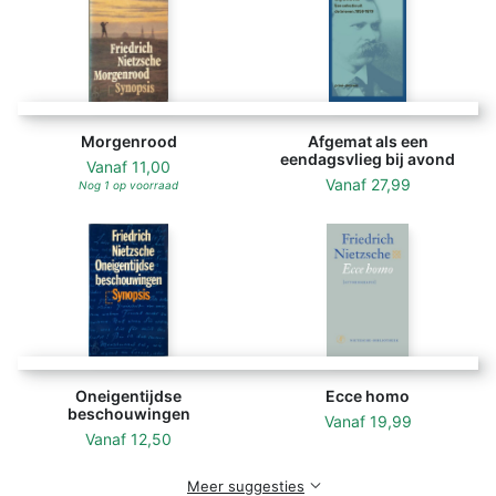
Nietzsche anticipeert hiermee op de nihilistische
onverschilligheid die na het afscheid van de
bovennatuurlijke instanties op de loer ligt. Met ‘de
eeuwige wederkeer’ proclameert hij de
onvoorwaardelijke trouw aan het onvervangbare,
Morgenrood
Afgemat als een
aardse leven als de hoogste waarde. Als een ridder die
eendagsvlieg bij avond
Vanaf
11,00
door het vuur gaat voor een vrouw, want: ‘Ja, het
Vanaf
27,99
Nog 1 op voorraad
leven is een vrouw!’ (IV, 339)
Oneigentijdse
Ecce homo
beschouwingen
Vanaf
19,99
Vanaf
12,50
Meer suggesties