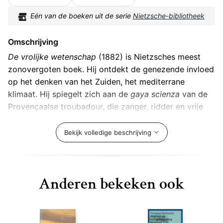
Eén van de boeken uit de serie
Nietzsche-bibliotheek
Omschrijving
De vrolijke wetenschap
(1882) is Nietzsches meest
zonovergoten boek. Hij ontdekt de genezende invloed
op het denken van het Zuiden, het mediterrane
klimaat. Hij spiegelt zich aan de
gaya scienza
van de
Provençaalse troubadour, die zanger, ridder en vrije
geest ineen is. Nietzsche speelt in dit boek een
gevaarlijk spel met alles wat ‘heilig, goed,
Bekijk volledige beschrijving
onaanraakbaar, goddelijk heette’. De dood van God,
die in dit boek wordt aangekondigd, maakt de mens
zelf voortaan tot de verantwoordelijke voor het
Anderen bekeken ook
voortbestaan. Die wetenschap is even ijzingwekkend
als bevrijdend. Reden waarom de lichtvoetige ode aan
de wereld van de schijn culmineert in de diepzinnige
gedachte van ‘de eeuwige wederkeer van hetzelfde’.