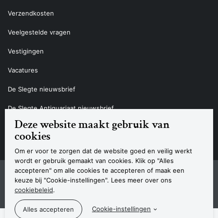
Verzendkosten
Veelgestelde vragen
Vestigingen
Vacatures
De Slegte nieuwsbrief
De Slegte Antiquariaat nieuwsbrief
Deze website maakt gebruik van
Contact
cookies
Om er voor te zorgen dat de website goed en veilig werkt
wordt er gebruik gemaakt van cookies. Klik op "Alles
accepteren" om alle cookies te accepteren of maak een
Sitemap
Privacyverklaring
Cookieverklaring
Algemene voorwaarden
Disclaimer
Contact
keuze bij "Cookie-instellingen". Lees meer over ons
Navigatie
cookiebeleid
.
© 2026 Boekhandel De Slegte
Cookie-instellingen