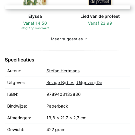
Elyssa
Lied van de profeet
Vanaf
14,50
Vanaf
23,99
Nog 1 op voorraad
Meer suggesties
Specificaties
Auteur:
Stefan Hertmans
Uitgever:
Bezige Bij b.v., Uitgeverij De
ISBN:
9789403133836
Bindwijze:
Paperback
Afmetingen:
13,8 x 21,7 x 2,7 cm
Gewicht:
422 gram