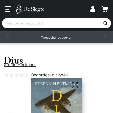
Waar ben je naar op zoek?
Tweedehands boeken
Dius
Stefan Hertmans
Nog geen beoordelingen
Beoordeel dit boek