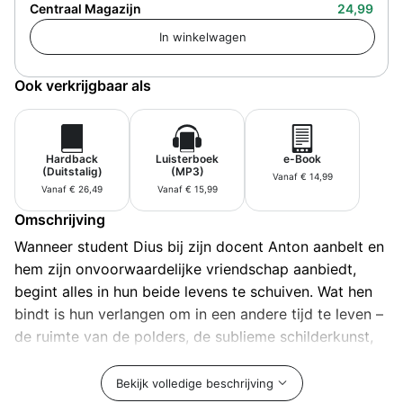
Centraal Magazijn
24,99
Ook verkrijgbaar als
Hardback
Luisterboek
e-Book
(Duitstalig)
(MP3)
Vanaf € 14,99
Vanaf € 26,49
Vanaf € 15,99
Omschrijving
Wanneer student Dius bij zijn docent Anton aanbelt en
hem zijn onvoorwaardelijke vriendschap aanbiedt,
begint alles in hun beide levens te schuiven. Wat hen
bindt is hun verlangen om in een andere tijd te leven –
de ruimte van de polders, de sublieme schilderkunst,
de schoonheid die verloren gaat. En die alsnog,
weliswaar te laat, een van hen wereldberoemd zal
Bekijk volledige beschrijving