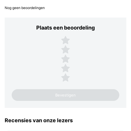
Nog geen beoordelingen
Plaats een beoordeling
Plaats een beoordeling
5 sterren
4 sterren
3 sterren
2 sterren
1 ster
Recensies van onze lezers