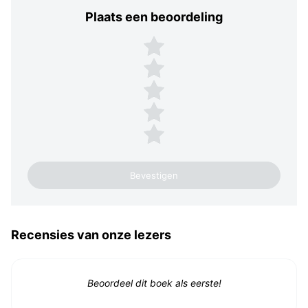
Plaats een beoordeling
Plaats een beoordeling
5 sterren
4 sterren
3 sterren
2 sterren
1 ster
Recensies van onze lezers
Beoordeel dit boek als eerste!