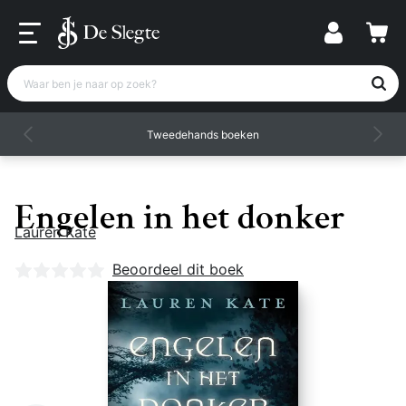
Waar ben je naar op zoek?
Tweedehands boeken
Engelen in het donker
Lauren Kate
Nog geen beoordelingen
Beoordeel dit boek