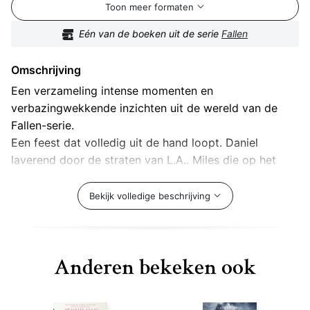
Toon meer formaten
Eén van de boeken uit de serie
Fallen
Omschrijving
Een verzameling intense momenten en
verbazingwekkende inzichten uit de wereld van de
Fallen-serie.
Een feest dat volledig uit de hand loopt. Daniel
laverend door de straten van L.A.. Miles die op het
randje van de duisternis balanceert. Een
ongemakkelijke scène op Shoreline. Een engel op
Bekijk volledige beschrijving
jacht, en een geschrapte scène van een date tussen
Luce en Daniel.
• Van internationale bestsellerauteur Lauren Kate
Anderen bekeken ook