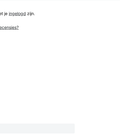
et je
ingelogd
zijn.
recensies?