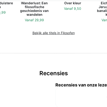
duistere
Wanderlust: Een
Over kleur
Eic
n
filosofische
Jeru
Vanaf
9,50
geschiedenis van
banali
9,99
wandelen
Vanaf
29,99
Va
Bekijk alle titels in Filosofen
Recensies
Recensies van onze leze