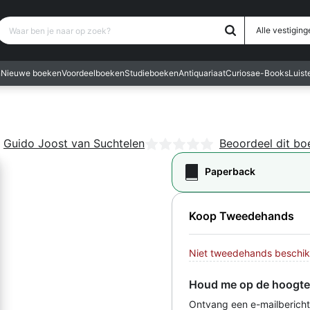
Waar ben je naar op zoek?
Alle vestiging
n
Nieuwe boeken
Voordeelboeken
Studieboeken
Antiquariaat
Curiosa
e-Books
Luis
,
Guido Joost van Suchtelen
Nog geen beoordelingen
Beoordeel dit bo
Paperback
Koop Tweedehands
Niet tweedehands beschik
Houd me op de hoogte
Ontvang een e-mailbericht