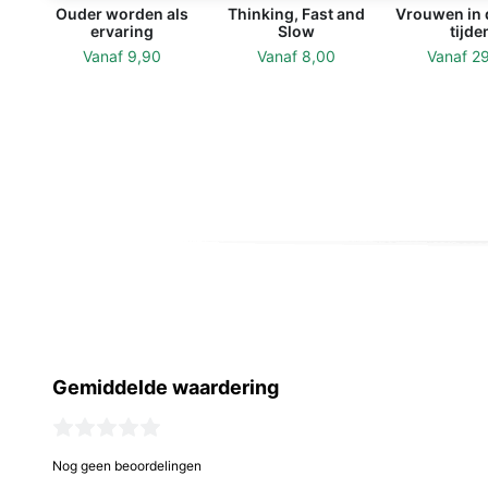
Ouder worden als
Thinking, Fast and
Vrouwen in 
ervaring
Slow
tijde
Vanaf
9,90
Vanaf
8,00
Vanaf
2
Gemiddelde waardering
Nog geen beoordelingen