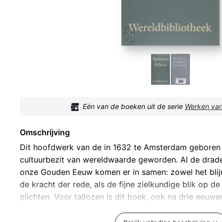
Eén van de boeken uit de serie
Werken van
Omschrijving
Dit hoofdwerk van de in 1632 te Amsterdam geboren 
cultuurbezit van wereldwaarde geworden. Al de drad
onze Gouden Eeuw komen er in samen: zowel het bli
de kracht der rede, als de fijne zielkundige blik op d
plichten. Voor tallozen is dit boek, ook na drie eeuw
levensleider gebleken. Ondanks de betoogtrant op me
niet alleen op latere filosofen, maar ook op dichters 