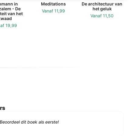
hmann in
Meditations
De architectuur van
zalem - De
het geluk
Vanaf
11,99
teit van het
Vanaf
11,50
kwaad
naf
19,99
rs
Beoordeel dit boek als eerste!