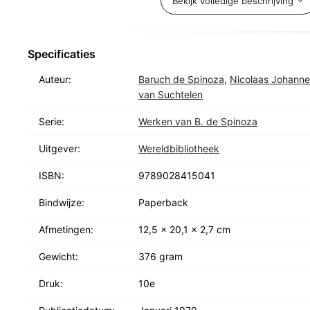
Bekijk volledige beschrijving
Wordsworth, Gorter en Verwey invloed uitgeoefend.
Specificaties
Auteur:
Baruch de Spinoza
,
Nicolaas Johanne
van Suchtelen
Serie:
Werken van B. de Spinoza
Uitgever:
Wereldbibliotheek
ISBN:
9789028415041
Bindwijze:
Paperback
Afmetingen:
12,5 x 20,1 x 2,7 cm
Gewicht:
376 gram
Druk:
10e