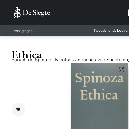
Tweedehands boeke
Vestigingen
Amsterdam
Ethica
Rotterdam
Baruch de Spinoza
,
Nicolaas Johannes van Suchtelen
Leiden
Antwerpen
Antwerpen-Kapel
Gent
Leuven
Mechelen
Zet op verlanglijst