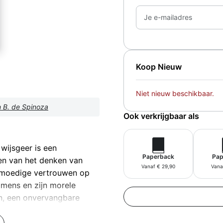
Je e-mailadres
Koop Nieuw
Niet nieuw beschikbaar.
 B. de Spinoza
Ook verkrijgbaar als
wijsgeer is een
Paperback
Pap
en van het denken van
Vanaf € 29,90
Vana
jmoedige vertrouwen op
e mens en zijn morele
en, een onvervangbare
etkundige wijze, heeft het
als Goethe, Heine,