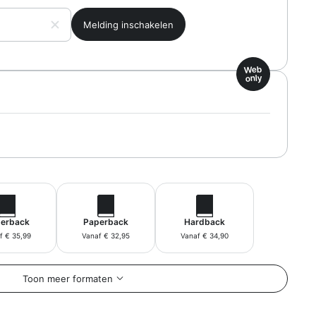
Web
only
erback
Paperback
Hardback
f € 35,99
Vanaf € 32,95
Vanaf € 34,90
Toon meer formaten