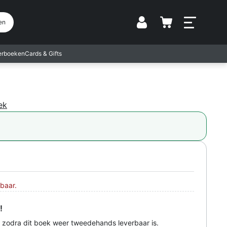
Vestiging
en
terboeken
Cards & Gifts
ek
baar.
!
 zodra dit boek weer tweedehands leverbaar is.