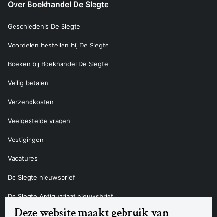
Over Boekhandel De Slegte
Geschiedenis De Slegte
Voordelen bestellen bij De Slegte
Boeken bij Boekhandel De Slegte
Veilig betalen
Verzendkosten
Veelgestelde vragen
Vestigingen
Vacatures
De Slegte nieuwsbrief
De Slegte Antiquariaat nieuwsbrief
Deze website maakt gebruik van
Contact