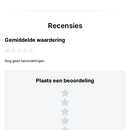
Recensies
Gemiddelde waardering
Nog geen beoordelingen
Plaats een beoordeling
Plaats een beoordeling
5 sterren
4 sterren
3 sterren
2 sterren
1 ster