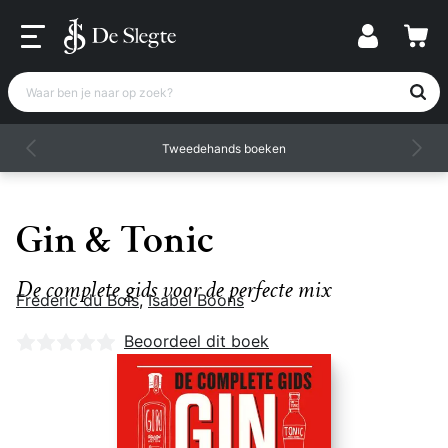
Waar ben je naar op zoek?
Tweedehands boeken
Gin & Tonic
De complete gids voor de perfecte mix
Frederic du Bois
,
Isabel Boons
Nog geen beoordelingen
Beoordeel dit boek