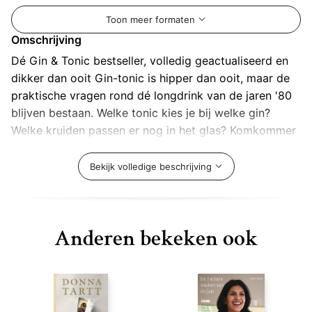
Toon meer formaten
Omschrijving
Dé Gin & Tonic bestseller, volledig geactualiseerd en
dikker dan ooit Gin-tonic is hipper dan ooit, maar de
praktische vragen rond dé longdrink van de jaren '80
blijven bestaan. Welke tonic kies je bij welke gin?
Welke kruiden passen er nog in het glas? Komkommer
of limoen, of geen van beide? Wat is de geschiedenis
van gin? Frédéric Du Bois, ginexpert, en Isabel Boons,
Bekijk volledige beschrijving
culinair journaliste, bieden hét antwoord op al je
vragen als ginliefhebber in deze geactualiseerde
instant-klassieker.
Anderen bekeken ook