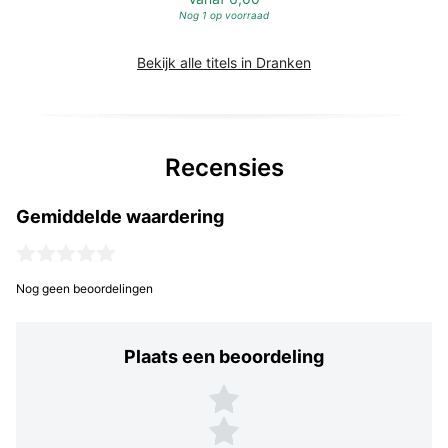
Nog 1 op voorraad
Bekijk alle titels in Dranken
Recensies
Gemiddelde waardering
Nog geen beoordelingen
Plaats een beoordeling
Plaats een beoordeling
5 sterren
4 sterren