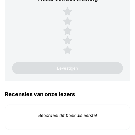
Plaats een beoordeling
5 sterren
4 sterren
3 sterren
2 sterren
1 ster
Recensies van onze lezers
Beoordeel dit boek als eerste!