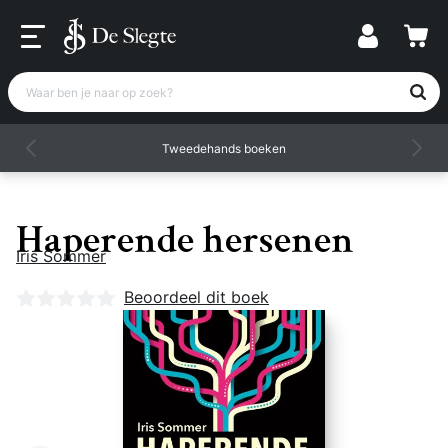
Waar ben je naar op zoek?
Tweedehands boeken
Haperende hersenen
Iris Sommer
Nog geen beoordelingen
Beoordeel dit boek