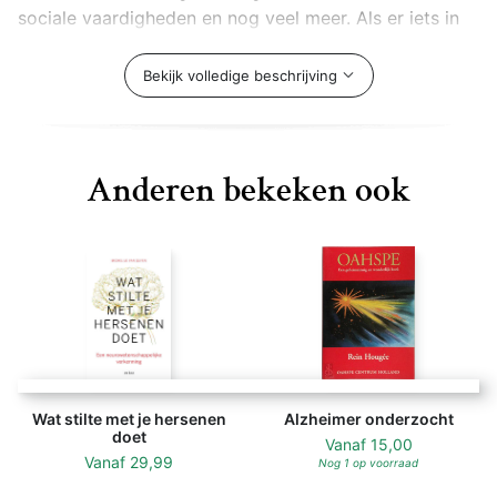
sociale vaardigheden en nog veel meer. Als er iets in
onze hersene
Bekijk volledige beschrijving
Anderen bekeken ook
Wat stilte met je hersenen
Alzheimer onderzocht
doet
Vanaf
15,00
Vanaf
29,99
Nog 1 op voorraad