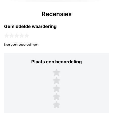
Recensies
Gemiddelde waardering
Nog geen beoordelingen
Plaats een beoordeling
Plaats een beoordeling
5 sterren
4 sterren
3 sterren
2 sterren
1 ster