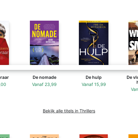
eraar
De nomade
De hulp
De vl
,00
Vanaf
23,99
Vanaf
15,99
Va
Bekijk alle titels in Thrillers