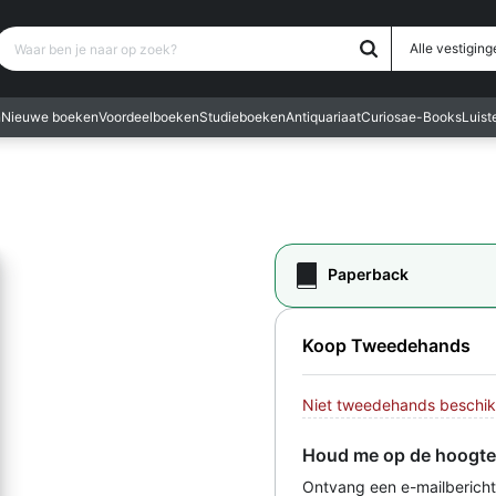
Waar ben je naar op zoek?
Alle vestiging
n
Nieuwe boeken
Voordeelboeken
Studieboeken
Antiquariaat
Curiosa
e-Books
Luis
Paperback
Koop Tweedehands
Niet tweedehands beschik
Houd me op de hoogte
Ontvang een e-mailbericht