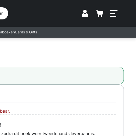
Vestiging
en
terboeken
Cards & Gifts
baar.
!
 zodra dit boek weer tweedehands leverbaar is.