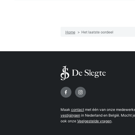
Home
>
Het laatste oordeel
Volg ons op
Maak
contact
met één van onze medewerker
vestigingen
in Nederland en België. Mocht je
ook onze
Veelgestelde vragen
.