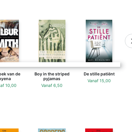
oek van de
Boy in the striped
De stille patiënt
hyena
pyjamas
Vanaf
15,00
naf
10,00
Vanaf
6,50