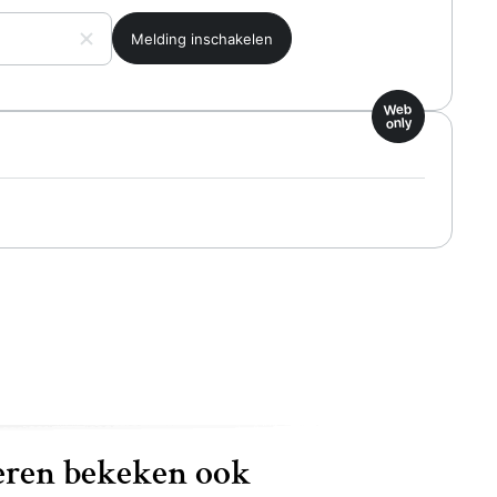
Web
only
ren bekeken ook