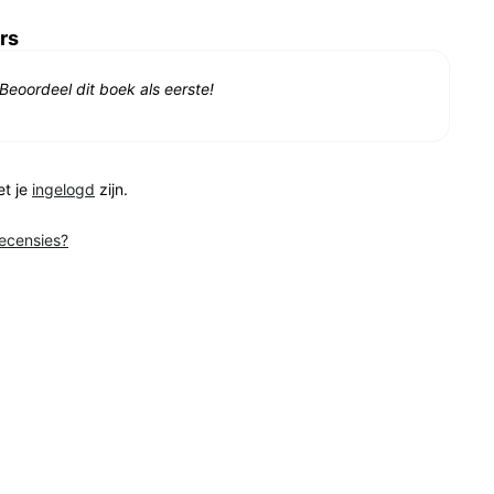
rs
Beoordeel dit boek als eerste!
et je
ingelogd
zijn.
recensies?