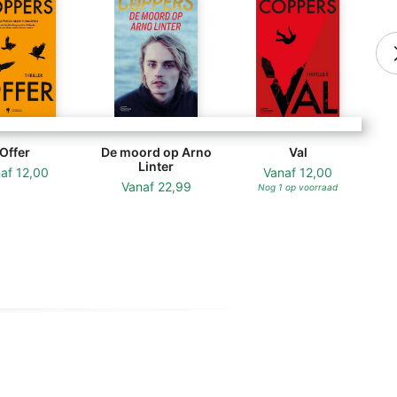
Offer
De moord op Arno
Val
Linter
naf
12,00
Vanaf
12,00
Vanaf
22,99
Nog 1 op voorraad