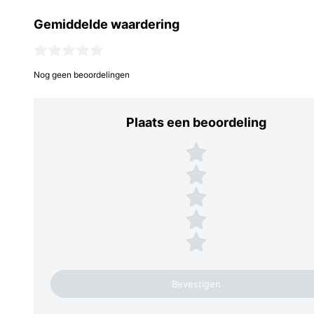
Gemiddelde waardering
Nog geen beoordelingen
Plaats een beoordeling
Plaats een beoordeling
5 sterren
4 sterren
3 sterren
2 sterren
1 ster