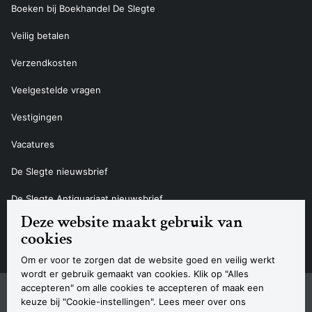
Boeken bij Boekhandel De Slegte
Veilig betalen
Verzendkosten
Veelgestelde vragen
Vestigingen
Vacatures
De Slegte nieuwsbrief
De Slegte Antiquariaat nieuwsbrief
Deze website maakt gebruik van
Contact
cookies
Om er voor te zorgen dat de website goed en veilig werkt
wordt er gebruik gemaakt van cookies. Klik op "Alles
accepteren" om alle cookies te accepteren of maak een
Sitemap
Privacyverklaring
Cookieverklaring
Algemene voorwaarden
Disclaimer
Contact
keuze bij "Cookie-instellingen". Lees meer over ons
Navigatie