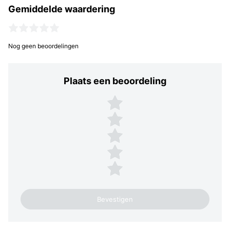
Gemiddelde waardering
Nog geen beoordelingen
Plaats een beoordeling
Plaats een beoordeling
5 sterren
4 sterren
3 sterren
2 sterren
1 ster