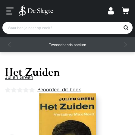
Waar ben je naar op zoek?
Tweedehands boeken
Het Zuiden
Julien Green
Nog geen beoordelingen
Beoordeel dit boek