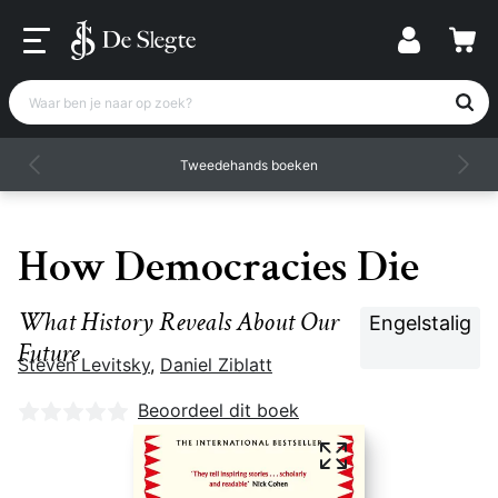
Waar ben je naar op zoek?
Tweedehands boeken
How Democracies Die
What History Reveals About Our
Engelstalig
Future
Steven Levitsky
,
Daniel Ziblatt
Nog geen beoordelingen
Beoordeel dit boek