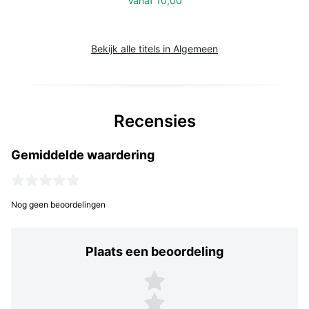
Vanaf
10,00
Bekijk alle titels in Algemeen
Recensies
Gemiddelde waardering
Nog geen beoordelingen
Plaats een beoordeling
Plaats een beoordeling
5 sterren
4 sterren