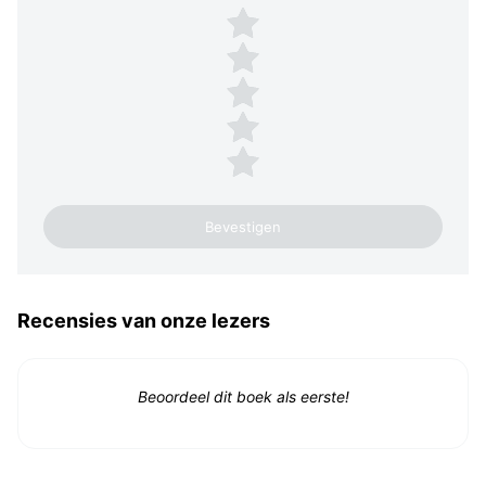
Plaats een beoordeling
5 sterren
4 sterren
3 sterren
2 sterren
1 ster
Recensies van onze lezers
Beoordeel dit boek als eerste!