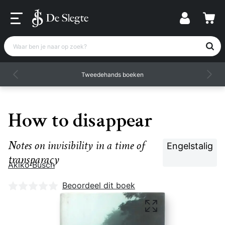
Waar ben je naar op zoek?
Tweedehands boeken
How to disappear
Notes on invisibility in a time of
Engelstalig
transparacy
Akiko Busch
Nog geen beoordelingen
Beoordeel dit boek