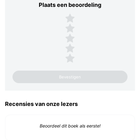
Plaats een beoordeling
Plaats een beoordeling
5 sterren
4 sterren
3 sterren
2 sterren
1 ster
Recensies van onze lezers
Beoordeel dit boek als eerste!