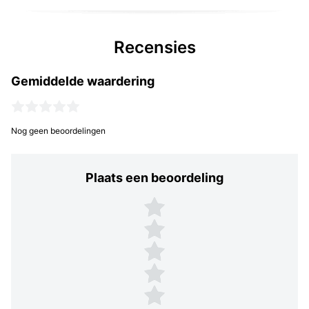
Recensies
Gemiddelde waardering
Nog geen beoordelingen
Plaats een beoordeling
Plaats een beoordeling
5 sterren
4 sterren
3 sterren
2 sterren
1 ster