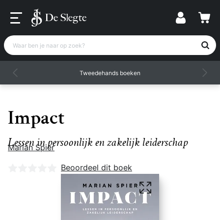
Waar ben je naar op zoek?
Tweedehands boeken
Impact
Lessen in persoonlijk en zakelijk leiderschap
Marian Spier
Nog geen beoordelingen
Beoordeel dit boek