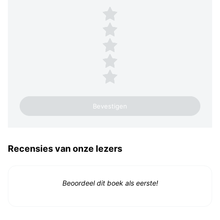
Plaats een beoordeling
5 sterren
4 sterren
3 sterren
2 sterren
1 ster
Recensies van onze lezers
Beoordeel dit boek als eerste!