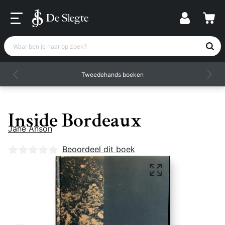
Waar ben je naar op zoek?
Tweedehands boeken
Inside Bordeaux
Jane Anson
Nog geen beoordelingen
Beoordeel dit boek