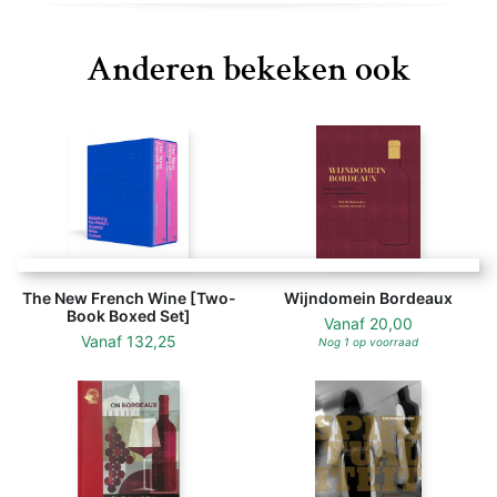
world's most famous wine region. With more than 700
pages of in-depth writing, Inside Bordeaux helps you
Anderen bekeken ook
discover the region's most beautiful châteaux and
little-known gems through innovative research. Jane
Anson is described by Decanter as "the world's most
informed and accomplished expert on Bordeaux
wines".
The New French Wine [Two-
Wijndomein Bordeaux
Book Boxed Set]
Vanaf
20,00
Vanaf
132,25
Nog 1 op voorraad