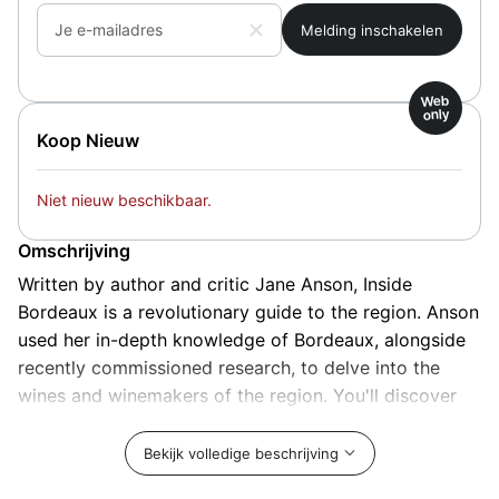
Je e-mailadres
Web
only
Koop Nieuw
Niet nieuw beschikbaar.
Omschrijving
Written by author and critic Jane Anson, Inside
Bordeaux is a revolutionary guide to the region. Anson
used her in-depth knowledge of Bordeaux, alongside
recently commissioned research, to delve into the
wines and winemakers of the region. You'll discover
underrated properties, learn why particular wines
taste the way they do, and much more. It's essential
Bekijk volledige beschrijving
reading for anyone who wants to understand the