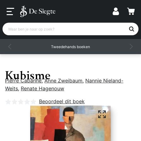
Waar ben je naar op zoek?
Tweedehands boeken
Kubisme
Pierre Cabanne
,
Anne Zweibaum
,
Nannie Nieland-
Weits
,
Renate Hagenouw
Nog geen beoordelingen
Beoordeel dit boek