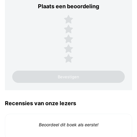
Plaats een beoordeling
Plaats een beoordeling
5 sterren
4 sterren
3 sterren
2 sterren
1 ster
Recensies van onze lezers
Beoordeel dit boek als eerste!