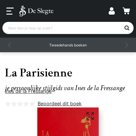
Waar ben je naar op zoek?
Tweedehands boeken
La Parisienne
je persoonlijke stijlgids van Ines de la Fressange
Ines de la Fressange
Nog geen beoordelingen
Beoordeel dit boek