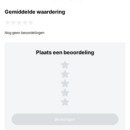
Gemiddelde waardering
Nog geen beoordelingen
Plaats een beoordeling
Plaats een beoordeling
5 sterren
4 sterren
3 sterren
2 sterren
1 ster