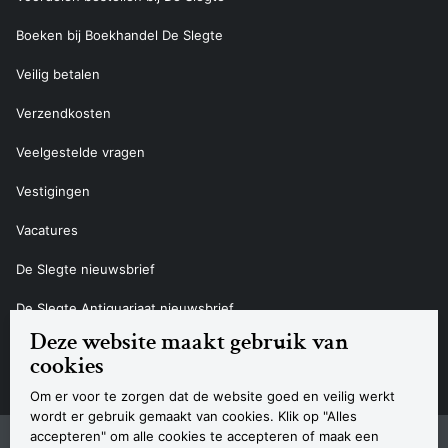
Boeken bij Boekhandel De Slegte
Veilig betalen
Verzendkosten
Veelgestelde vragen
Vestigingen
Vacatures
De Slegte nieuwsbrief
De Slegte Antiquariaat nieuwsbrief
Deze website maakt gebruik van
Contact
cookies
Om er voor te zorgen dat de website goed en veilig werkt
wordt er gebruik gemaakt van cookies. Klik op "Alles
accepteren" om alle cookies te accepteren of maak een
Sitemap
Privacyverklaring
Cookieverklaring
Algemene voorwaarden
Disclaimer