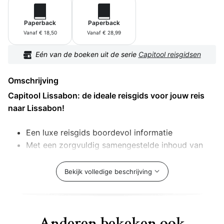
Paperback
Paperback
Vanaf € 18,50
Vanaf € 28,99
Eén van de boeken uit de serie
Capitool reisgidsen
Omschrijving
Capitool Lissabon: de ideale reisgids voor jouw reis
naar Lissabon!
Een luxe reisgids boordevol informatie
Met een zorgvuldig samengestelde inhoud van
hoge kwaliteit
Bestand tegen intensief gebruik voor, tijdens én
Bekijk volledige beschrijving
na je reis
Met de mooiste illustraties en foto's
Een gids om te bewaren als een prachtige
herinnering
Anderen bekeken ook