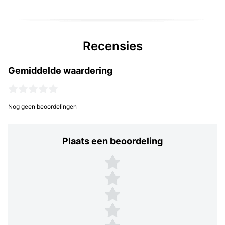
Recensies
Gemiddelde waardering
Nog geen beoordelingen
Plaats een beoordeling
Plaats een beoordeling
5 sterren
4 sterren
3 sterren
2 sterren
1 ster