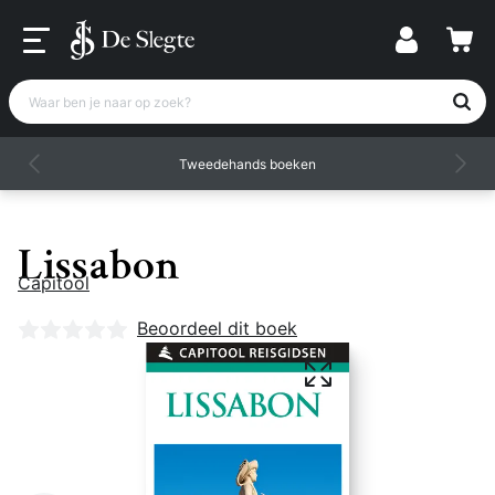
Waar ben je naar op zoek?
Tweedehands boeken
Lissabon
Capitool
Nog geen beoordelingen
Beoordeel dit boek