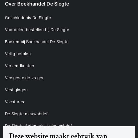
Over Boekhandel De Slegte
Geschiedenis De Slegte
Voordelen bestellen bij De Slegte
Boeken bij Boekhandel De Slegte
Veilig betalen
Verzendkosten
Veelgestelde vragen
Vestigingen
Vacatures
De Slegte nieuwsbrief
De Slegte Antiquariaat nieuwsbrief
Deze website maakt gebruik van
Contact