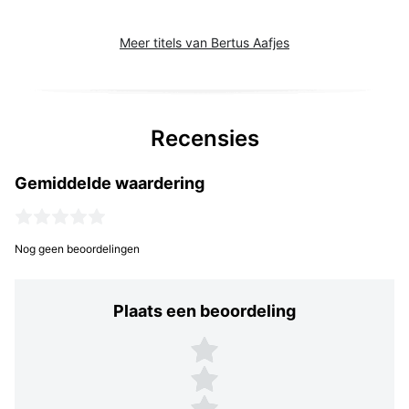
Meer titels van Bertus Aafjes
Recensies
Gemiddelde waardering
Nog geen beoordelingen
Plaats een beoordeling
Plaats een beoordeling
5 sterren
4 sterren
3 sterren