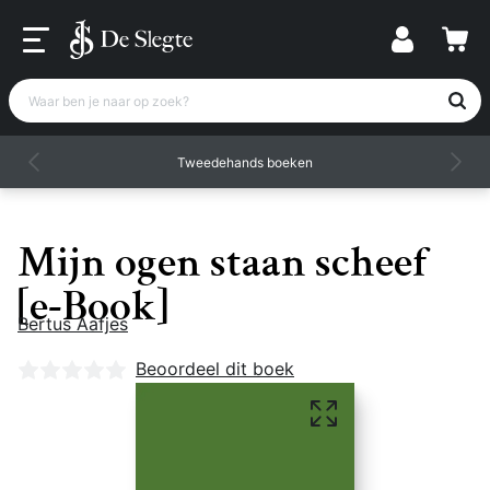
Waar ben je naar op zoek?
Tweedehands boeken
Mijn ogen staan scheef
[e-Book]
Bertus Aafjes
Nog geen beoordelingen
Beoordeel dit boek