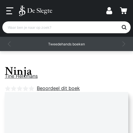
Waar ben je naar op zoek?
Tweedehands boeken
Ninja
Tine Hertmans
Nog geen beoordelingen
Beoordeel dit boek