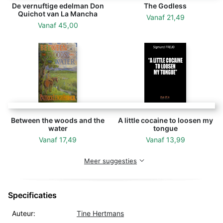
De vernuftige edelman Don
The Godless
Quichot van La Mancha
Vanaf
21,49
Vanaf
45,00
Between the woods and the
A little cocaine to loosen my
water
tongue
Vanaf
17,49
Vanaf
13,99
Meer suggesties
Specificaties
Auteur:
Tine Hertmans