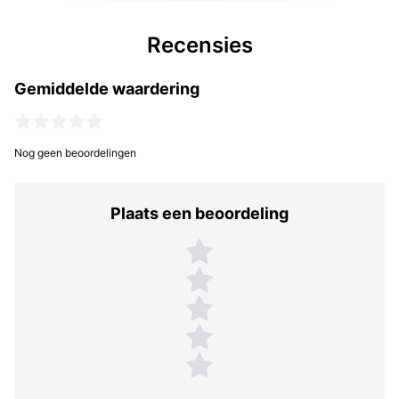
Recensies
Gemiddelde waardering
Nog geen beoordelingen
Plaats een beoordeling
Plaats een beoordeling
5 sterren
4 sterren
3 sterren
2 sterren
1 ster