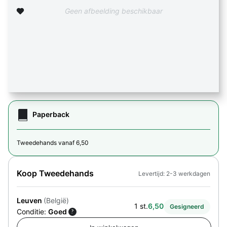
Zet op verlanglijst
Geen afbeelding beschikbaar
Paperback
Tweedehands vanaf 6,50
Koop Tweedehands
Levertijd: 2-3 werkdagen
Leuven
(België)
1 st.
6,50
Gesigneerd
Conditie:
Goed
?