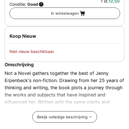
1 st.
12,50
Conditie:
Goed
?
Koop Nieuw
Niet nieuw beschikbaar.
Omschrijving
Not a Novel gathers together the best of Jenny
Erpenbeck's non-fiction. Drawing from her 25 years of
thinking and writing, the book plots a journey through
the works and subjects that have inspired and
influenced her. Written with the same clarity and
insight that characterize her fiction, the pieces range
from literary criticism and reflections on Germany's
Bekijk volledige beschrijving
history, to the autobiographical essays where