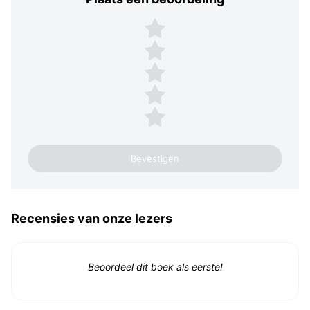
Plaats een beoordeling
5 sterren
4 sterren
3 sterren
2 sterren
1 ster
Recensies van onze lezers
Beoordeel dit boek als eerste!