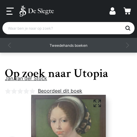
Waar ben je naar op zoek?
Tweedehands boeken
Op zoek naar Utopia
Jan van der Stock
Nog geen beoordelingen
Beoordeel dit boek