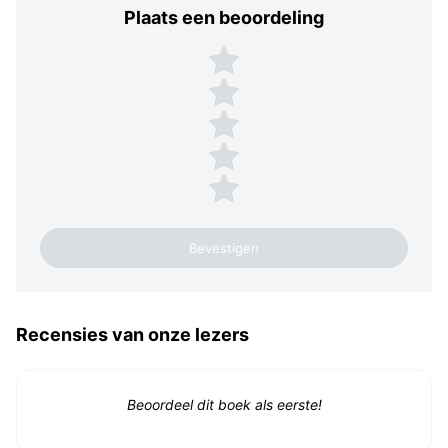
Plaats een beoordeling
Plaats een beoordeling
5 sterren
4 sterren
3 sterren
2 sterren
1 ster
Recensies van onze lezers
Beoordeel dit boek als eerste!