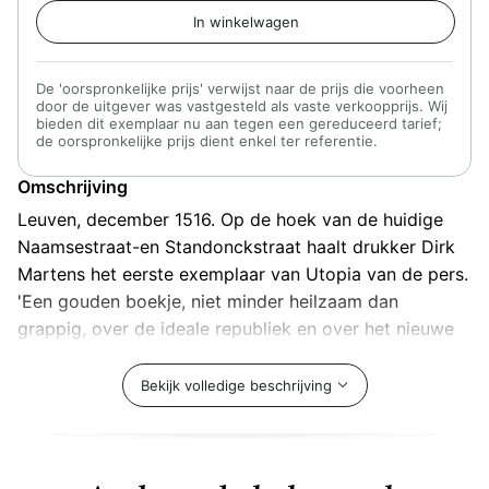
De 'oorspronkelijke prijs' verwijst naar de prijs die voorheen
door de uitgever was vastgesteld als vaste verkoopprijs. Wij
bieden dit exemplaar nu aan tegen een gereduceerd tarief;
de oorspronkelijke prijs dient enkel ter referentie.
Omschrijving
Leuven, december 1516. Op de hoek van de huidige
Naamsestraat-en Standonckstraat haalt drukker Dirk
Martens het eerste exemplaar van Utopia van de pers.
'Een gouden boekje, niet minder heilzaam dan
grappig, over de ideale republiek en over het nieuwe
eiland Utopia', zo luidt de ondertitel. Vijfhonderd jaar
later spreekt de ideale staat die de Engelse politicus
Bekijk volledige beschrijving
en Europese humanist Thomas More in zijn werk
beschrijft nog steeds tot de verbeelding. Utopia is een
mijlpaal, een nieuw tijdperk voor het Europese denken.