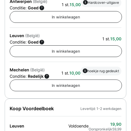
Antwerpen
(België)
i
Hardcover-uitgave
1 st.
15,00
Conditie:
Goed
?
Leuven
(België)
1 st.
15,00
Conditie:
Goed
?
Mechelen
(België)
i
hoekje rug gedeukt
1 st.
10,00
Conditie:
Redelijk
?
Koop Voordeelboek
Levertijd: 1-2 werkdagen
19,90
Leuven
Voldoende
Oorspronkelijk
59,99