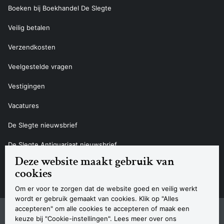
Boeken bij Boekhandel De Slegte
Veilig betalen
Verzendkosten
Veelgestelde vragen
Vestigingen
Vacatures
De Slegte nieuwsbrief
De Slegte Antiquariaat nieuwsbrief
Deze website maakt gebruik van
Contact
cookies
Om er voor te zorgen dat de website goed en veilig werkt
wordt er gebruik gemaakt van cookies. Klik op "Alles
accepteren" om alle cookies te accepteren of maak een
Sitemap
Privacyverklaring
Cookieverklaring
Algemene voorwaarden
Disclaimer
Contact
keuze bij "Cookie-instellingen". Lees meer over ons
Navigatie