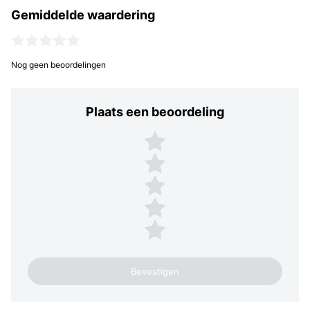
Gemiddelde waardering
Nog geen beoordelingen
Plaats een beoordeling
Plaats een beoordeling
5 sterren
4 sterren
3 sterren
2 sterren
1 ster