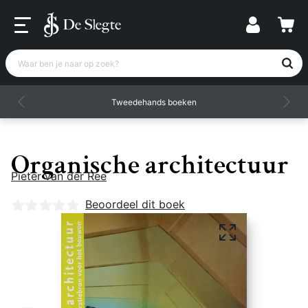
Waar ben je naar op zoek?
Tweedehands boeken
Organische architectuur
Pieter van der Ree
Nog geen beoordelingen
Beoordeel dit boek