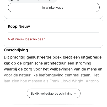
Koop Nieuw
Niet nieuw beschikbaar.
Omschrijving
Dit prachtig geïllustreerde boek biedt een uitgebreide
kijk op de organische architectuur, een stroming
waarbij de zorg voor het welbevinden van de mens en
voor de natuurlijke leefomgeving centraal staan. Het
laat zien hoe mensen als Frank Lloyd Wright, Antono
Gaudi en Rudolf Steiner een belangrijke rol hebben
gespeeld bij de ontstaansgeschiedenis van de
Bekijk volledige beschrijving
organische architectuur. Tevens biedt het een
overzicht hoe de organische architectuur zich de