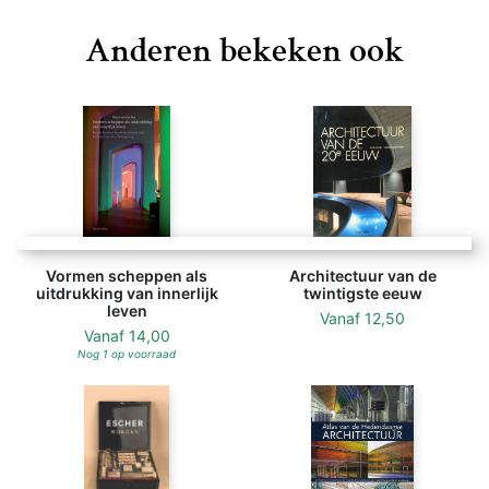
afgelopen eeuw wereldwijd heeft ontwikkeld.
Anderen bekeken ook
Beschouwingen over ecologisch bouwen, bouwen en
gezondheid, bouwen als sociaal proces en de rol van
de computer bij het ontwerpen slaan een brug naar de
actualiteit van onze eeuw.
Vormen scheppen als
Architectuur van de
uitdrukking van innerlijk
twintigste eeuw
leven
Vanaf
12,50
Vanaf
14,00
Nog 1 op voorraad