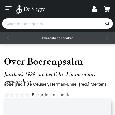
Waar ben je naar op zoek?
Tweedehands boeken
Over Boerenpsalm
Jaarboek 1989 van het Felix Timmermans-
genootschap
José [red.] De Ceulaer
,
Herman-Emiel [red.] Mertens
Nog geen beoordelingen
Beoordeel dit boek