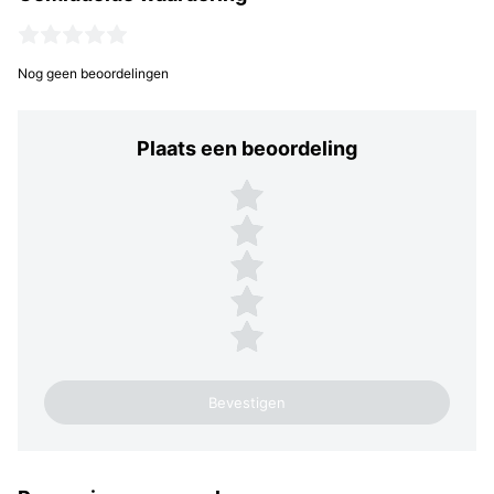
Nog geen beoordelingen
Plaats een beoordeling
Plaats een beoordeling
5 sterren
4 sterren
3 sterren
2 sterren
1 ster