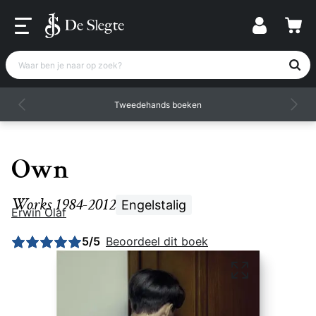
Waar ben je naar op zoek?
Tweedehands boeken
Own
Works 1984-2012
Engelstalig
Erwin Olaf
Gemiddelde beoordeling: 5 uit 5
5/5
Beoordeel dit boek