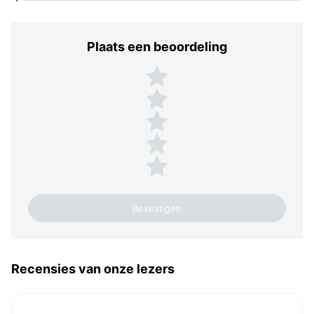
Plaats een beoordeling
Plaats een beoordeling
5 sterren
4 sterren
3 sterren
2 sterren
1 ster
Recensies van onze lezers