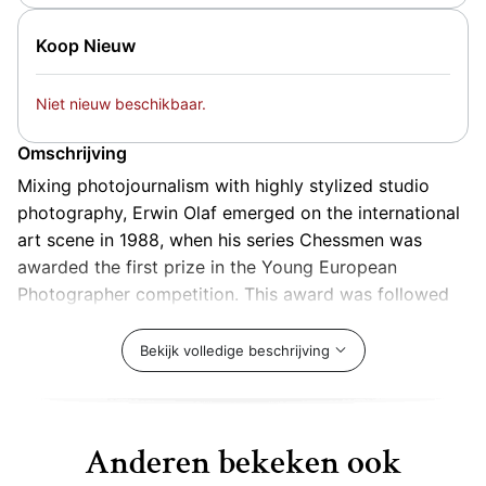
Koop Nieuw
Niet nieuw beschikbaar.
Omschrijving
Mixing photojournalism with highly stylized studio
photography, Erwin Olaf emerged on the international
art scene in 1988, when his series Chessmen was
awarded the first prize in the Young European
Photographer competition. This award was followed
by an exhibition at the Ludwig Museum in Cologne,
Germany, in the same year. From early on, Olaf
Bekijk volledige beschrijving
committed himself to uneasy issues of class, race, sex
and religious belief. Noirish and steeped in 1950s
Americana, his style has been embraced by the
Anderen bekeken ook
advertising world, leading to worldwide campaigns for
Diesel Jeans and Heineken (which won him the