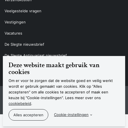
Veelgestelde vragen
Vestigingen
Vacatures
De Slegte nieuwsbrief
De Slegte Antiquariaat nieuwsbrief
Deze website maakt gebruik van
Contact
cookies
Om er voor te zorgen dat de website goed en veilig werkt
wordt er gebruik gemaakt van cookies. Klik op "Alles
accepteren" om alle cookies te accepteren of maak een
Sitemap
Privacyverklaring
Cookieverklaring
Algemene voorwaarden
Disclaimer
Contact
keuze bij "Cookie-instellingen". Lees meer over ons
Navigatie
cookiebeleid
.
© 2026 Boekhandel De Slegte
Cookie-instellingen