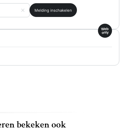
Web
only
ren bekeken ook