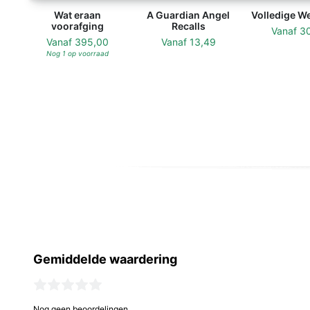
Wat eraan
A Guardian Angel
Volledige W
voorafging
Recalls
Vanaf
3
Vanaf
395,00
Vanaf
13,49
Nog 1 op voorraad
Gemiddelde waardering
Nog geen beoordelingen