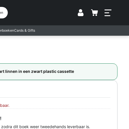
Vestiging
en
terboeken
Cards & Gifts
rt linnen in een zwart plastic cassette
baar.
!
 zodra dit boek weer tweedehands leverbaar is.