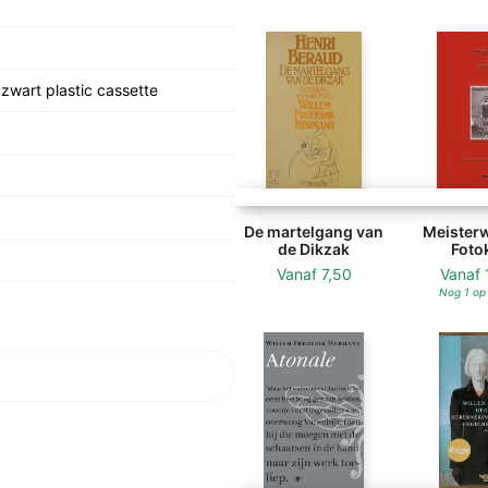
 zwart plastic cassette
De martelgang van
Meisterw
de Dikzak
Foto
Vanaf
7,50
Vanaf
Nog 1 op