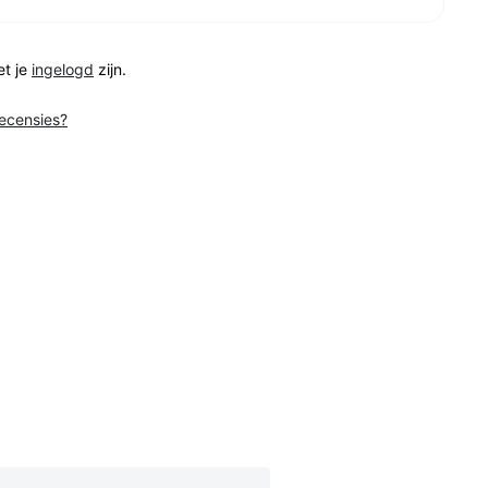
et je
ingelogd
zijn.
recensies?