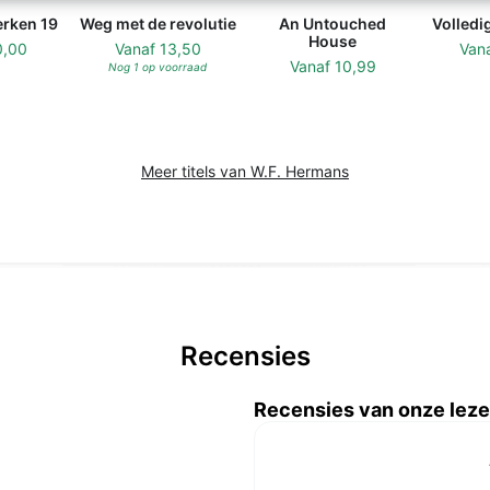
erken 19
Weg met de revolutie
An Untouched
Volledi
House
0,00
Vanaf
13,50
Van
Vanaf
10,99
Nog 1 op voorraad
Meer titels van W.F. Hermans
Recensies
Recensies van onze leze