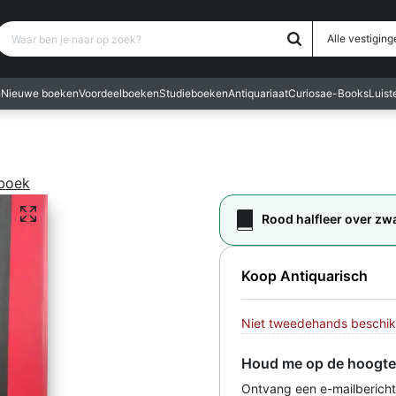
Waar ben je naar op zoek?
Alle vestiging
n
Nieuwe boeken
Voordeelboeken
Studieboeken
Antiquariaat
Curiosa
e-Books
Luis
 boek
Rood halfleer over zwa
Koop Antiquarisch
Niet tweedehands beschik
Houd me op de hoogte
Ontvang een e-mailbericht