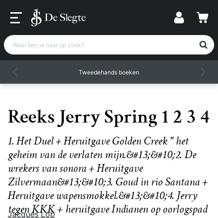
Waar ben je naar op zoek?
Tweedehands boeken
Reeks Jerry Spring 1 2 3 4
1. Het Duel + Heruitgave Golden Creek " het
geheim van de verlaten mijn.&#13;&#10;2. De
wrekers van sonora + Heruitgave
Zilvermaan&#13;&#10;3. Goud in rio Santana +
Heruitgave wapensmokkel.&#13;&#10;4. Jerry
tegen KKK + heruitgave Indianen op oorlogspad
Jacques Lob