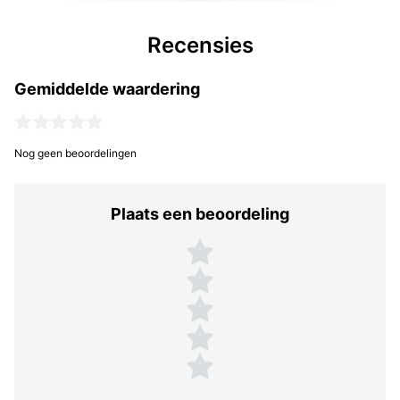
Recensies
Gemiddelde waardering
Nog geen beoordelingen
Plaats een beoordeling
Plaats een beoordeling
5 sterren
4 sterren
3 sterren
2 sterren
1 ster