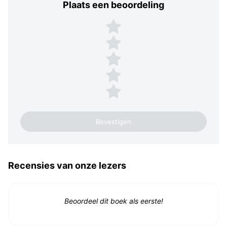
Plaats een beoordeling
Plaats een beoordeling
5 sterren
4 sterren
3 sterren
2 sterren
1 ster
Recensies van onze lezers
Beoordeel dit boek als eerste!