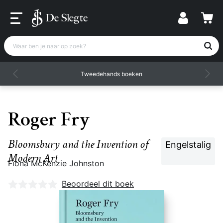
Waar ben je naar op zoek?
Tweedehands boeken
Roger Fry
Bloomsbury and the Invention of
Engelstalig
Modern Art
Fiona McKenzie Johnston
Nog geen beoordelingen
Beoordeel dit boek