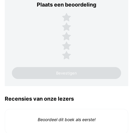
Plaats een beoordeling
Plaats een beoordeling
5 sterren
4 sterren
3 sterren
2 sterren
1 ster
Recensies van onze lezers
Beoordeel dit boek als eerste!