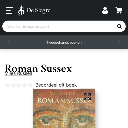
Waar ben je naar op zoek?
Tweedehands boeken
Roman Sussex
Miles Russell
Nog geen beoordelingen
Beoordeel dit boek