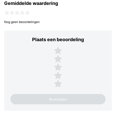
Gemiddelde waardering
Nog geen beoordelingen
Plaats een beoordeling
Plaats een beoordeling
5 sterren
4 sterren
3 sterren
2 sterren
1 ster