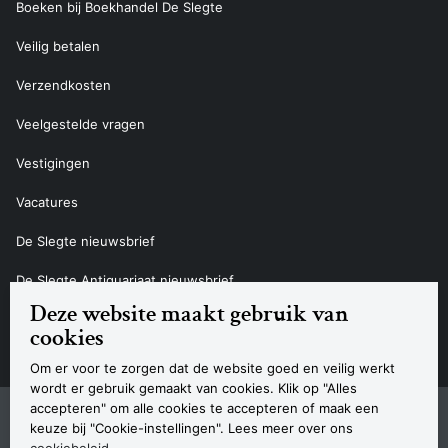
Boeken bij Boekhandel De Slegte
Veilig betalen
Verzendkosten
Veelgestelde vragen
Vestigingen
Vacatures
De Slegte nieuwsbrief
De Slegte Antiquariaat nieuwsbrief
Deze website maakt gebruik van
Contact
cookies
Om er voor te zorgen dat de website goed en veilig werkt
wordt er gebruik gemaakt van cookies. Klik op "Alles
accepteren" om alle cookies te accepteren of maak een
Sitemap
Privacyverklaring
Cookieverklaring
Algemene voorwaarden
Disclaimer
Contact
keuze bij "Cookie-instellingen". Lees meer over ons
Navigatie