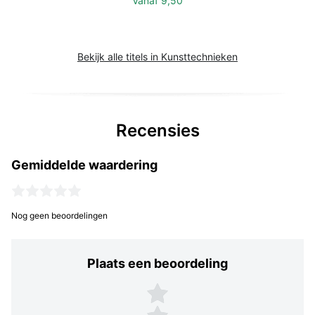
Vanaf
9,50
Bekijk alle titels in Kunsttechnieken
Recensies
Gemiddelde waardering
Nog geen beoordelingen
Plaats een beoordeling
Plaats een beoordeling
5 sterren
4 sterren