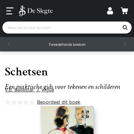
Waar ben je naar op zoek?
Tweedehands boeken
Schetsen
Een praktische gids voor tekenen en schilderen
V.B. Ballestar
,
J. Vigué
Nog geen beoordelingen
Beoordeel dit boek