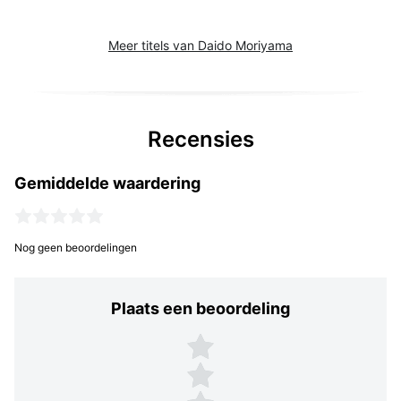
Meer titels van Daido Moriyama
Recensies
Gemiddelde waardering
Nog geen beoordelingen
Plaats een beoordeling
Plaats een beoordeling
5 sterren
4 sterren
3 sterren