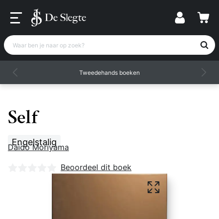
Waar ben je naar op zoek?
Tweedehands boeken
Self
Engelstalig
Daido Moriyama
Nog geen beoordelingen
Beoordeel dit boek