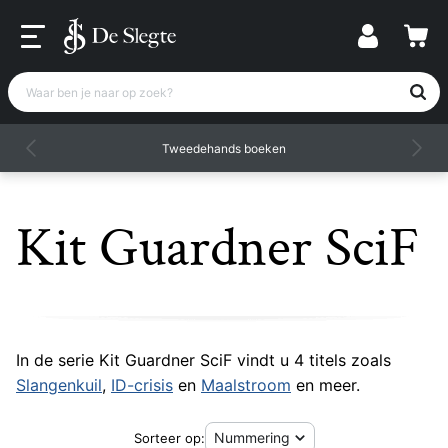
Waar ben je naar op zoek?
Tweedehands boeken
Kit Guardner SciF
In de serie Kit Guardner SciF vindt u 4 titels zoals
Slangenkuil
,
ID-crisis
en
Maalstroom
en meer.
Sorteer op: