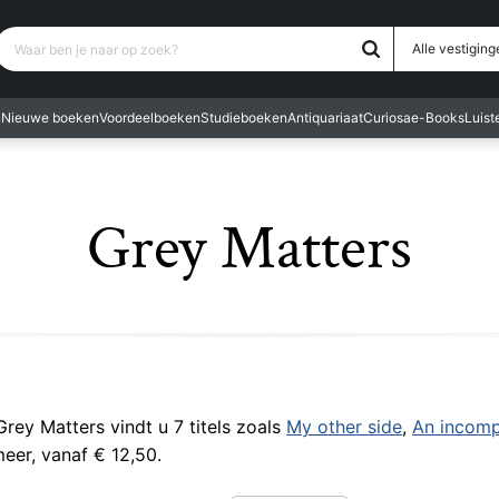
Waar ben je naar op zoek?
Alle vestiging
n
Nieuwe boeken
Voordeelboeken
Studieboeken
Antiquariaat
Curiosa
e-Books
Luis
Grey Matters
 Grey Matters vindt u 7 titels zoals
My other side
,
An incomp
eer, vanaf € 12,50.