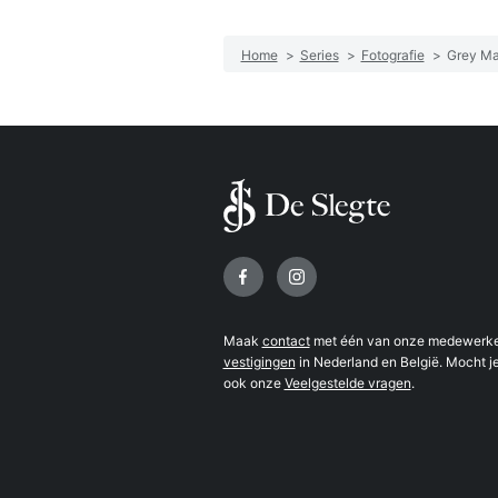
Home
>
Series
>
Fotografie
>
Grey Ma
Volg ons op
Maak
contact
met één van onze medewerker
vestigingen
in Nederland en België. Mocht je
ook onze
Veelgestelde vragen
.