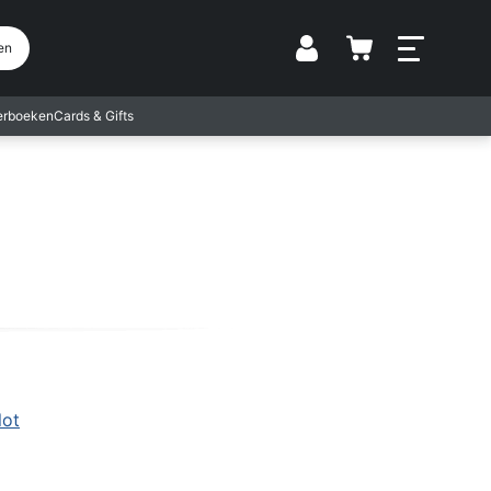
Vestiging
en
terboeken
Cards & Gifts
lot