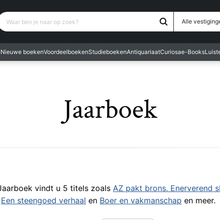
Waar ben je naar op zoek?
Alle vestiging
n
Nieuwe boeken
Voordeelboeken
Studieboeken
Antiquariaat
Curiosa
e-Books
Luis
Jaarboek
 Jaarboek vindt u 5 titels zoals
AZ pakt brons. Enerverend s
,
Een steengoed verhaal
en
Boer en vakmanschap
en meer.