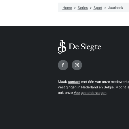
Home
>
Series
>
Sport
>
Jaarboek
Volg ons op
Maak
contact
met één van onze medewerker
vestigingen
in Nederland en België. Mocht je
ook onze
Veelgestelde vragen
.