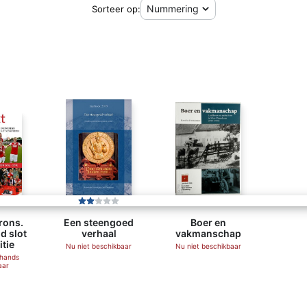
Sorteer op:
rons.
Een steengoed
Boer en
d slot
verhaal
vakmanschap
tie
Nu niet beschikbaar
Nu niet beschikbaar
ehands
aar