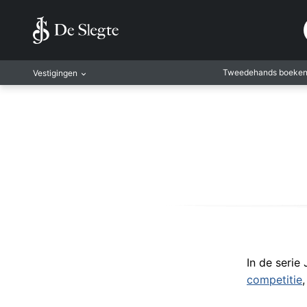
Tweedehands boeke
Vestigingen
Amsterdam
Rotterdam
Leiden
Antwerpen
Antwerpen-Kapel
Gent
Leuven
Mechelen
In de serie
competitie