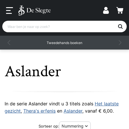
Waar ben je naar op zoek?
Tweedehands boeken
Aslander
In de serie Aslander vindt u 3 titels zoals
Het laatste
gezicht
,
Thera's erfenis
en
Aslander
, vanaf € 6,00.
Sorteer op: