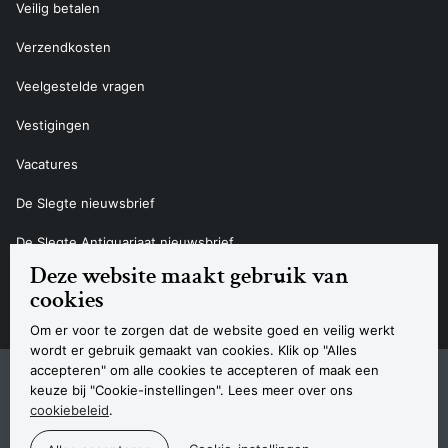
Veilig betalen
Verzendkosten
Veelgestelde vragen
Vestigingen
Vacatures
De Slegte nieuwsbrief
De Slegte Antiquariaat nieuwsbrief
Deze website maakt gebruik van
Contact
cookies
Om er voor te zorgen dat de website goed en veilig werkt
wordt er gebruik gemaakt van cookies. Klik op "Alles
accepteren" om alle cookies te accepteren of maak een
Sitemap
Privacyverklaring
Cookieverklaring
Algemene voorwaarden
Disclaimer
Contact
keuze bij "Cookie-instellingen". Lees meer over ons
Navigatie
cookiebeleid
.
© 2026 Boekhandel De Slegte