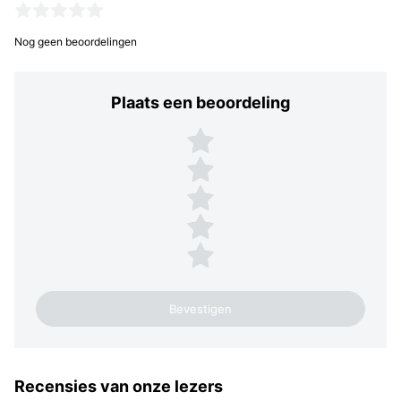
Nog geen beoordelingen
Plaats een beoordeling
Plaats een beoordeling
5 sterren
4 sterren
3 sterren
2 sterren
1 ster
Recensies van onze lezers