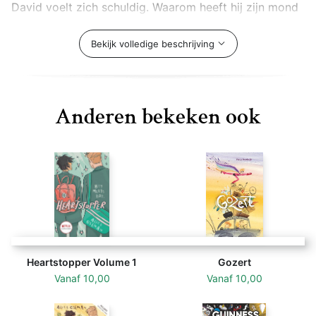
David voelt zich schuldig. Waarom heeft hij zijn mond
nooit opengedaan? Hij wil Jochem graag vertellen dat
het hem spijt. Hopelijk is het nog niet te laat...
Bekijk volledige beschrijving
Anderen bekeken ook
Heartstopper Volume 1
Gozert
Vanaf
10,00
Vanaf
10,00