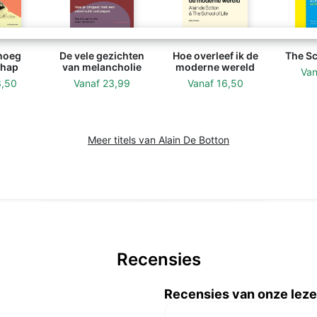
noeg
De vele gezichten
Hoe overleef ik de
The Sc
chap
van melancholie
moderne wereld
Va
3,50
Vanaf
23,99
Vanaf
16,50
Meer titels van Alain De Botton
Recensies
Recensies van onze leze