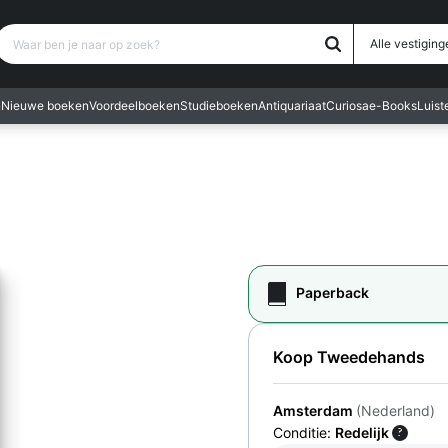
Waar ben je naar op zoek?
Alle vestiging
n
Nieuwe boeken
Voordeelboeken
Studieboeken
Antiquariaat
Curiosa
e-Books
Luis
Paperback
Koop Tweedehands
Amsterdam
(Nederland)
Conditie:
Redelijk
?