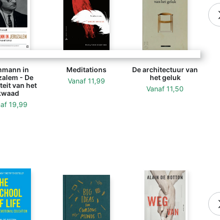
hmann in
Meditations
De architectuur van
zalem - De
het geluk
Vanaf
11,99
teit van het
Vanaf
11,50
kwaad
naf
19,99