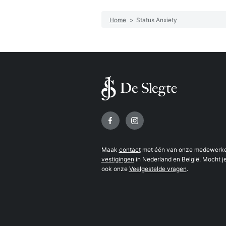
Home
>
Status Anxiety
Volg ons op
Maak
contact
met één van onze medewerker
vestigingen
in Nederland en België. Mocht je
ook onze
Veelgestelde vragen
.