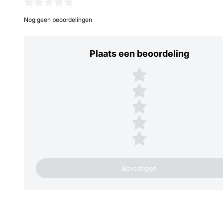
Nog geen beoordelingen
Plaats een beoordeling
Plaats een beoordeling
5 sterren
4 sterren
3 sterren
2 sterren
1 ster