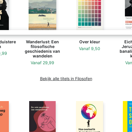
duistere
Wanderlust: Een
Over kleur
Eic
n
filosofische
Jeru
Vanaf
9,50
geschiedenis van
banali
9,99
wandelen
Vanaf
29,99
Va
Bekijk alle titels in Filosofen