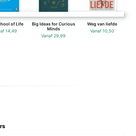
hool of Life
Big Ideas for Curious
Weg van liefde
Minds
naf
14,49
Vanaf
10,50
Vanaf
29,99
rs