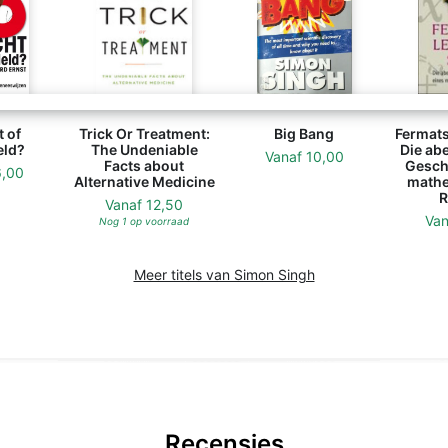
 of
Trick Or Treatment:
Big Bang
Fermats 
eld?
The Undeniable
Die ab
Vanaf
10,00
Facts about
Gesch
6,00
Alternative Medicine
mathe
R
Vanaf
12,50
Va
Nog 1 op voorraad
Meer titels van Simon Singh
Recensies