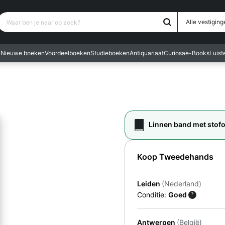
Waar ben je naar op zoek?
Alle vestiging
n
Nieuwe boeken
Voordeelboeken
Studieboeken
Antiquariaat
Curiosa
e-Books
Luis
Linnen band met stof
Koop Tweedehands
Leiden
(Nederland)
Conditie:
Goed
?
Antwerpen
(België)