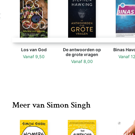
Los van God
De antwoorden op
Binas Ha
de grote vragen
Vanaf
9,50
Vanaf
1
Vanaf
8,00
Meer van Simon Singh