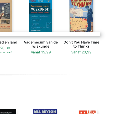
ad en land
Vademecum van de
Don't You Have Time
wiskunde
to Think?
f
20,00
Vanaf
15,99
Vanaf
20,99
 voorraad