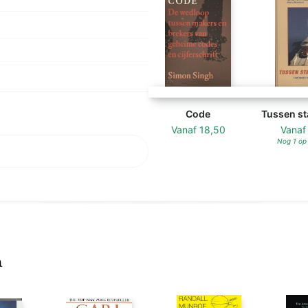
Code
Tussen st
Vanaf
18,50
Vana
Nog 1 op
n