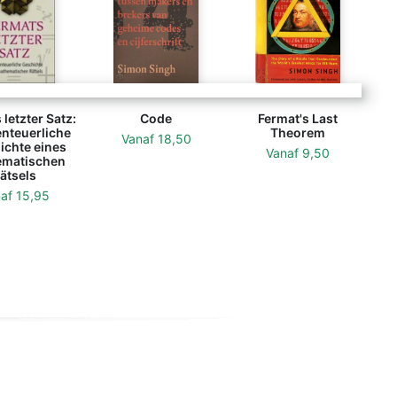
letzter Satz:
Code
Fermat's Last
enteuerliche
Theorem
Vanaf
18,50
ichte eines
Vanaf
9,50
matischen
ätsels
naf
15,95