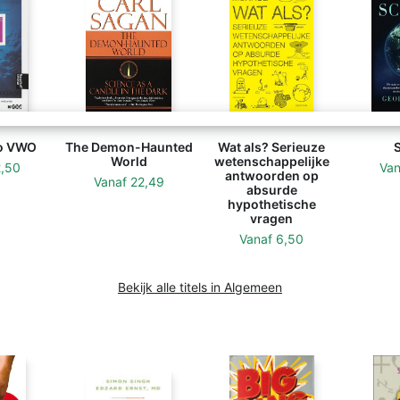
vo VWO
The Demon-Haunted
Wat als? Serieuze
World
wetenschappelijke
2,50
Va
antwoorden op
Vanaf
22,49
absurde
hypothetische
vragen
Vanaf
6,50
Bekijk alle titels in Algemeen