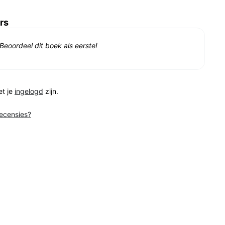
rs
Beoordeel dit boek als eerste!
et je
ingelogd
zijn.
recensies?