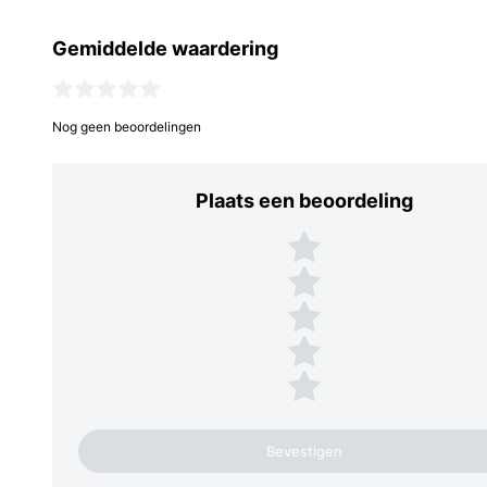
Gemiddelde waardering
Nog geen beoordelingen
Plaats een beoordeling
Plaats een beoordeling
5 sterren
4 sterren
3 sterren
2 sterren
1 ster