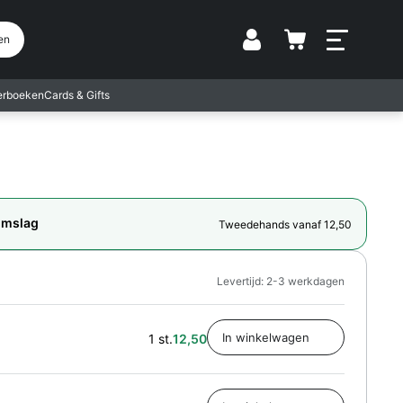
Vestiging
en
terboeken
Cards & Gifts
omslag
Tweedehands vanaf 12,50
Levertijd: 2-3 werkdagen
1 st.
12,50