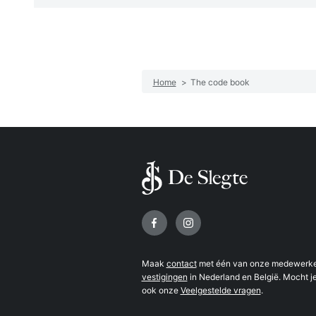
Home
>
The code book
Volg ons op
Maak
contact
met één van onze medewerker
vestigingen
in Nederland en België. Mocht je
ook onze
Veelgestelde vragen
.