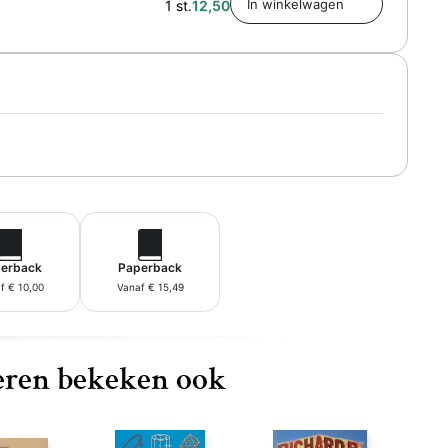
1 st.
12,50
erback
Paperback
f € 10,00
Vanaf € 15,49
ren bekeken ook