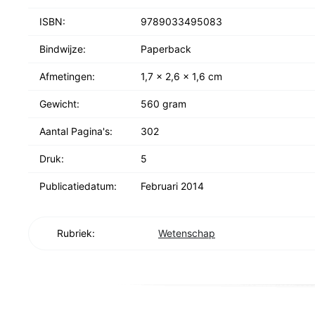
ISBN:
9789033495083
Bindwijze:
Paperback
Afmetingen:
1,7 x 2,6 x 1,6 cm
Gewicht:
560 gram
Aantal Pagina's:
302
Druk:
5
Publicatiedatum:
Februari 2014
Rubriek:
Wetenschap