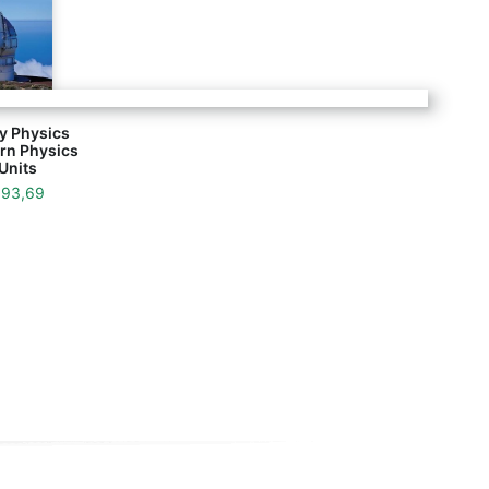
y Physics
rn Physics
 Units
f
93,69