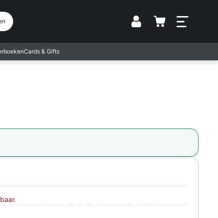
Vestiging
en
terboeken
Cards & Gifts
baar.