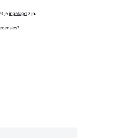
et je
ingelogd
zijn.
recensies?