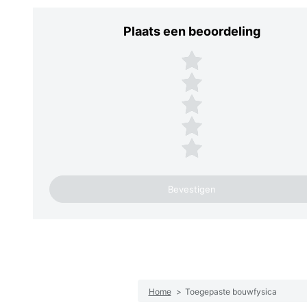
Plaats een beoordeling
Plaats een beoordeling
5 sterren
4 sterren
3 sterren
2 sterren
1 ster
Home
>
Toegepaste bouwfysica