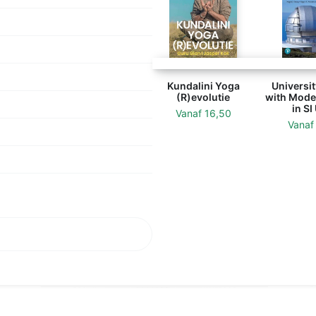
Kundalini Yoga
Universit
(R)evolutie
with Mode
in SI
Vanaf
16,50
Vana