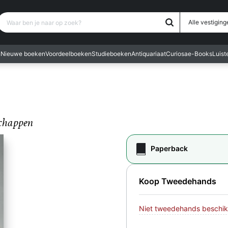
Waar ben je naar op zoek?
Alle vestiging
n
Nieuwe boeken
Voordeelboeken
Studieboeken
Antiquariaat
Curiosa
e-Books
Luis
schappen
Paperback
Koop Tweedehands
Niet tweedehands beschik